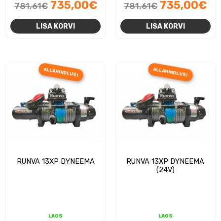
Algne
Praegune
Algne
Pr
735,00
€
735,00
€
781,61
€
781,61
€
hind
hind
hind
hi
LISA KORVI
LISA KORVI
oli:
on:
oli:
on
781,61€.
735,00€.
781,61€.
73
ALLAHINDLUS!
ALLAHINDLUS!
RUNVA 13XP DYNEEMA
RUNVA 13XP DYNEEMA
(24V)
LAOS
LAOS