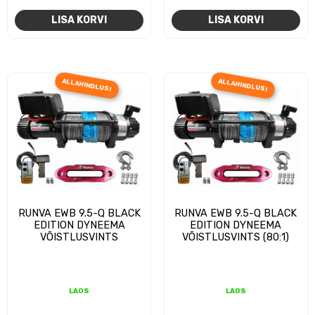
hind
hind
hind
hi
LISA KORVI
LISA KORVI
oli:
on:
oli:
on
781,61€.
675,00€.
781,61€.
69
ALLAHINDLUS!
ALLAHINDLUS!
RUNVA EWB 9.5-Q BLACK
RUNVA EWB 9.5-Q BLACK
EDITION DYNEEMA
EDITION DYNEEMA
VÕISTLUSVINTS
VÕISTLUSVINTS (80:1)
LAOS
LAOS