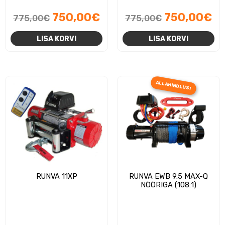
Algne
Praegune
Algne
Pr
750,00
€
750,00
€
775,00
€
775,00
€
hind
hind
hind
hi
LISA KORVI
LISA KORVI
oli:
on:
oli:
on
775,00€.
750,00€.
775,00€.
75
ALLAHINDLUS!
RUNVA 11XP
RUNVA EWB 9.5 MAX-Q
NÖÖRIGA (108:1)