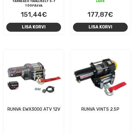
TARNEAEG TAVALISELT 3-7
LAOS
TÖÖPÄEVA
151,44
€
177,87
€
LISA KORVI
LISA KORVI
RUNVA EWX3000 ATV 12V
RUNVA VINTS 2.5P