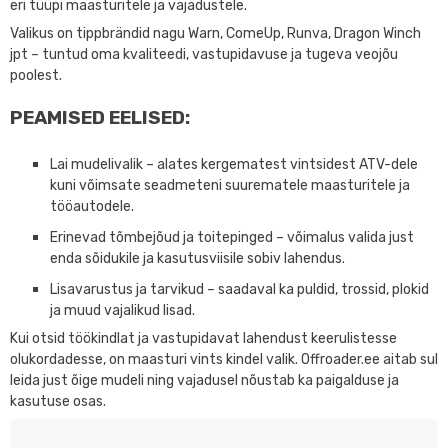
eri tüüpi maasturitele ja vajadustele.
Valikus on tippbrändid nagu
Warn
,
ComeUp
,
Runva
,
Dragon Winch
jpt – tuntud oma kvaliteedi, vastupidavuse ja tugeva veojõu
poolest.
PEAMISED EELISED:
Lai mudelivalik
– alates kergematest vintsidest ATV-dele
kuni võimsate seadmeteni suurematele maasturitele ja
tööautodele.
Erinevad tõmbejõud ja toitepinged
– võimalus valida just
enda sõidukile ja kasutusviisile sobiv lahendus.
Lisavarustus ja tarvikud
– saadaval ka puldid, trossid, plokid
ja muud vajalikud lisad.
Kui otsid töökindlat ja vastupidavat lahendust keerulistesse
olukordadesse
, on maasturi vints kindel valik. Offroader.ee aitab sul
leida just õige mudeli ning vajadusel nõustab ka paigalduse ja
kasutuse osas.