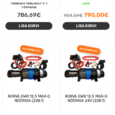
TARNEAEG TAVALISELT 3-7
LAOS
TÖÖPÄEVA
Algne
Pr
786,69
€
790,00
€
904,59
€
hind
hi
LISA KORVI
LISA KORVI
oli:
on
904,59€.
79
ALLAHINDLUS!
ALLAHINDLUS!
RUNVA EWB 12,5 MAX-Q
RUNVA EWB 12,5 MAX-Q
NÖÖRIGA (228:1)
NÖÖRIGA 24V (228:1)