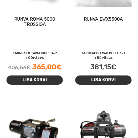
RUNVA ROMA 5000
RUNVA EWX5500A
TROSSIGA
TARNEAEG TAVALISELT 3-7
TARNEAEG TAVALISELT 3-7
TÖÖPÄEVA
TÖÖPÄEVA
Algne
Praegune
365,00
€
381,15
€
406,56
€
hind
hind
LISA KORVI
LISA KORVI
oli:
on:
406,56€.
365,00€.