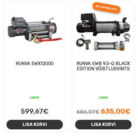
ALLAHINDLUS!
RUNVA EWX12000
RUNVA EWB 9.5-Q BLACK
EDITION VÕISTLUSVINTS
LAOS
LAOS
Algne
Pr
599,67
€
635,00
€
686,07
€
hind
hi
LISA KORVI
LISA KORVI
oli:
on