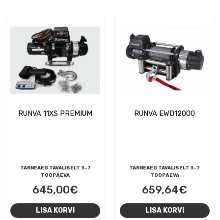
686,07€.
63
RUNVA 11XS PREMIUM
RUNVA EWD12000
TARNEAEG TAVALISELT 3-7
TARNEAEG TAVALISELT 3-7
TÖÖPÄEVA
TÖÖPÄEVA
645,00
€
659,64
€
LISA KORVI
LISA KORVI