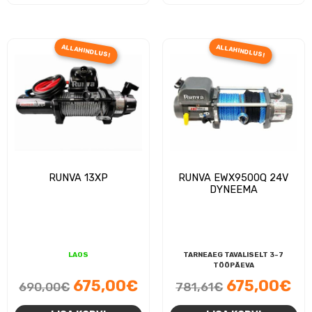
ALLAHINDLUS!
ALLAHINDLUS!
RUNVA 13XP
RUNVA EWX9500Q 24V
DYNEEMA
LAOS
TARNEAEG TAVALISELT 3-7
TÖÖPÄEVA
Algne
Praegune
Algne
Pr
675,00
€
675,00
€
690,00
€
781,61
€
hind
hind
hind
hi