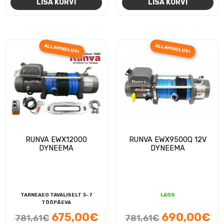
LISA KORVI
LISA KORVI
oli:
on:
oli:
on
690,00€.
675,00€.
781,61€.
67
ALLAHINDLUS!
ALLAHINDLUS!
RUNVA EWX12000
RUNVA EWX9500Q 12V
DYNEEMA
DYNEEMA
TARNEAEG TAVALISELT 3-7
LAOS
TÖÖPÄEVA
Algne
Praegune
Algne
Pr
675,00
€
690,00
€
781,61
€
781,61
€