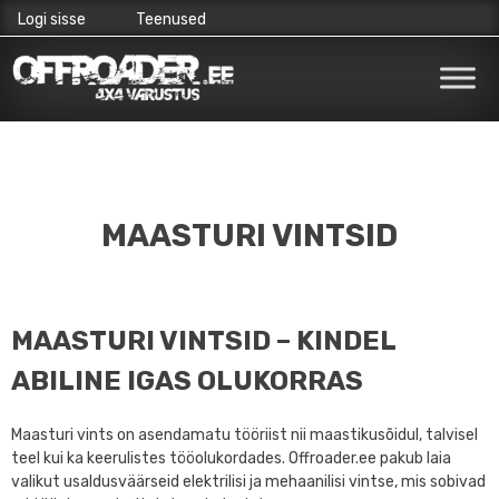
Logi sisse
Teenused
Skip
to
content
MAASTURI VINTSID
MAASTURI VINTSID – KINDEL
ABILINE IGAS OLUKORRAS
Maasturi vints on asendamatu tööriist nii maastikusõidul, talvisel
teel kui ka keerulistes tööolukordades. Offroader.ee pakub laia
valikut usaldusväärseid
elektrilisi ja mehaanilisi vintse
, mis sobivad