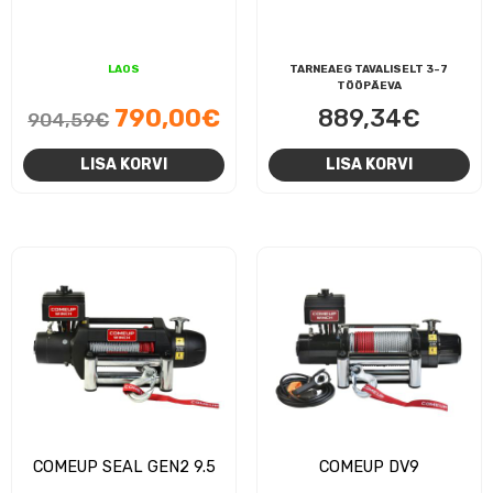
LAOS
TARNEAEG TAVALISELT 3-7
TÖÖPÄEVA
Algne
Praegune
790,00
€
889,34
€
904,59
€
hind
hind
LISA KORVI
LISA KORVI
oli:
on:
904,59€.
790,00€.
COMEUP SEAL GEN2 9.5
COMEUP DV9