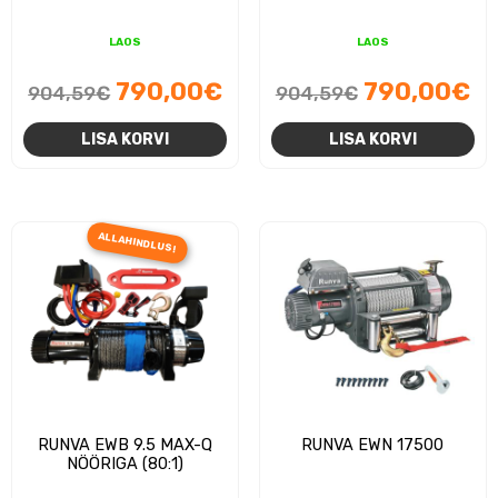
LAOS
LAOS
Algne
Praegune
Algne
Pr
790,00
€
790,00
€
904,59
€
904,59
€
hind
hind
hind
hi
LISA KORVI
LISA KORVI
oli:
on:
oli:
on
904,59€.
790,00€.
904,59€.
79
ALLAHINDLUS!
RUNVA EWB 9.5 MAX-Q
RUNVA EWN 17500
NÖÖRIGA (80:1)