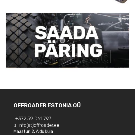
OFFROADER ESTONIA OÜ
+372 59 061 797
info(at)offroader.ee
Maasturi 2, Aidu küla