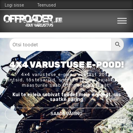
Logi sisse
Teenused
4X4 VARUSTUSE E-POOD!
4×4 varustuse e-pood aastast 2017!
Vintsid, tõstesarjad, snorklid ja muu vajaliku oma
maasturile saab Offroader.ee käest!
Kui te ei leia sobivat toodet meie e-poest, siis
saatke päring
SAADA PÄRING