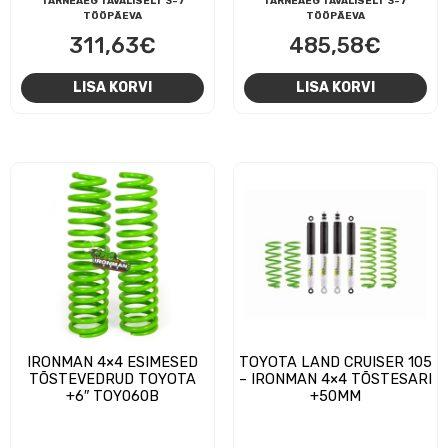
TARNEAEG TAVALISELT 3-7
TARNEAEG TAVALISELT 3-7
TÖÖPÄEVA
TÖÖPÄEVA
311,63
€
485,58
€
LISA KORVI
LISA KORVI
IRONMAN 4×4 ESIMESED
TOYOTA LAND CRUISER 105
TÕSTEVEDRUD TOYOTA
– IRONMAN 4×4 TÕSTESARI
+6″ TOY060B
+50MM