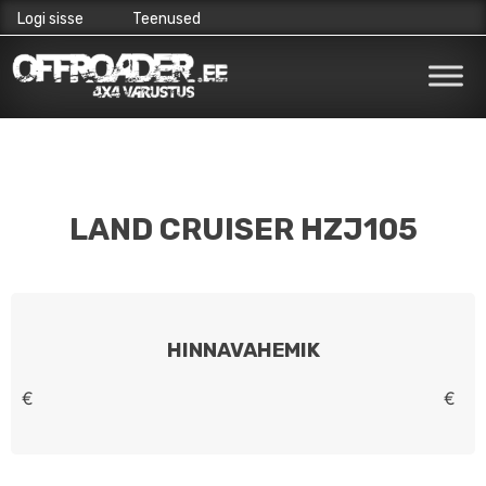
Logi sisse
Teenused
Skip
to
content
LAND CRUISER HZJ105
HINNAVAHEMIK
€
€