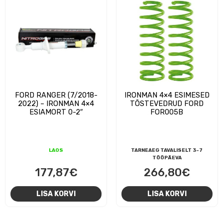
FORD RANGER (7/2018-
IRONMAN 4×4 ESIMESED
2022) – IRONMAN 4×4
TÕSTEVEDRUD FORD
ESIAMORT 0-2″
FOR005B
LAOS
TARNEAEG TAVALISELT 3-7
TÖÖPÄEVA
177,87
€
266,80
€
LISA KORVI
LISA KORVI