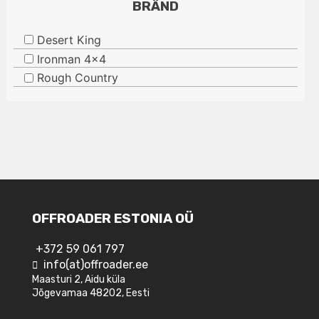
BRÄND
Desert King
Ironman 4x4
Rough Country
OFFROADER ESTONIA OÜ
+372 59 061 797
info(at)offroader.ee
Maasturi 2, Aidu küla
Jõgevamaa 48202, Eesti