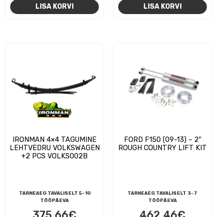
LISA KORVI
LISA KORVI
IRONMAN 4×4 TAGUMINE
FORD F150 (09-13) – 2″
LEHTVEDRU VOLKSWAGEN
ROUGH COUNTRY LIFT KIT
+2 PCS VOLKS002B
TARNEAEG TAVALISELT 5-10
TARNEAEG TAVALISELT 3-7
TÖÖPÄEVA
TÖÖPÄEVA
375,66
€
462,46
€