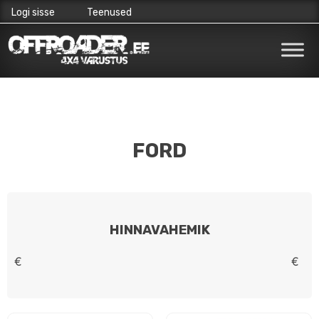
Logi sisse
Teenused
Skip
to
content
FORD
HINNAVAHEMIK
€
€