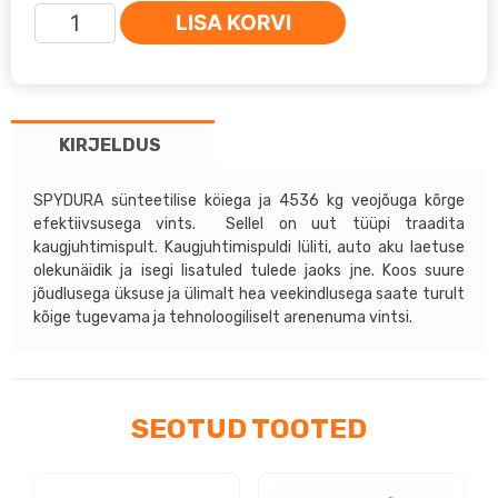
Warn
LISA KORVI
ZEON
10-
S
Platinum
KIRJELDUS
kogus
SPYDURA sünteetilise köiega ja 4536 kg veojõuga kõrge
efektiivsusega vints. Sellel on uut tüüpi traadita
kaugjuhtimispult. Kaugjuhtimispuldi lüliti, auto aku laetuse
olekunäidik ja isegi lisatuled tulede jaoks jne. Koos suure
jõudlusega üksuse ja ülimalt hea veekindlusega saate turult
kõige tugevama ja tehnoloogiliselt arenenuma vintsi.
SEOTUD TOOTED