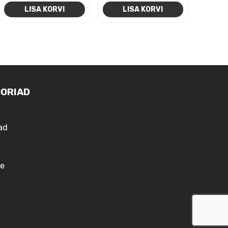
hind
hind
LISA KORVI
LISA KORVI
oli:
on:
690,00€.
675,00
ORIAD
ad
e