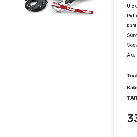
Ülek
Pidu
Kaal
Sünt
Soov
Aku 
Too
Kat
TAR
3