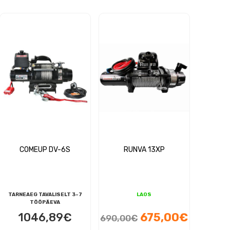
COMEUP DV-6S
RUNVA 13XP
TARNEAEG TAVALISELT 3-7
LAOS
TÖÖPÄEVA
Algne
Praegu
1046,89
€
675,00
€
690,00
€