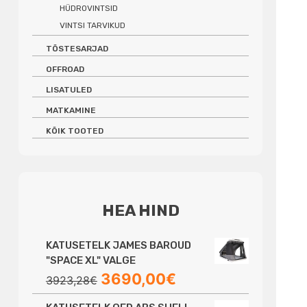
HÜDROVINTSID
VINTSI TARVIKUD
TÕSTESARJAD
OFFROAD
LISATULED
MATKAMINE
KÕIK TOOTED
HEA HIND
KATUSETELK JAMES BAROUD
"SPACE XL" VALGE
Algne
Praegune
3690,00
€
3923,28
€
hind
hind