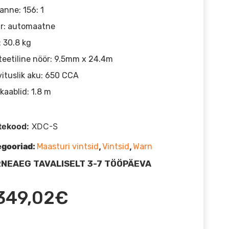
anne: 156: 1
r: automaatne
: 30.8 kg
eetiline nöör: 9.5mm x 24.4m
ituslik aku: 650 CCA
kaablid: 1.8 m
tekood:
XDC-S
egooriad:
,
,
Maasturi vintsid
Vintsid
Warn
NEAEG TAVALISELT 3-7 TÖÖPÄEVA
349,02
€