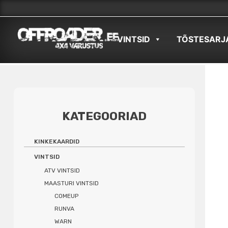
Skip
to
VINTSID
TÕSTESARJ
content
KATEGOORIAD
KINKEKAARDID
VINTSID
ATV VINTSID
MAASTURI VINTSID
COMEUP
RUNVA
WARN