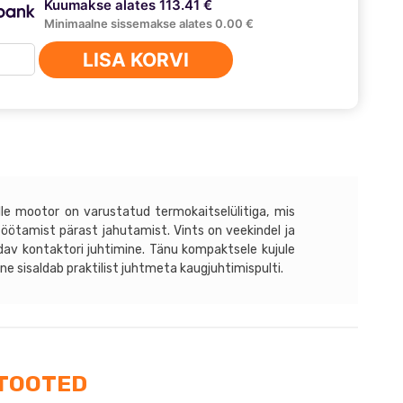
Kuumakse alates 113.41 €
Minimaalne sissemakse alates 0.00 €
n
LISA KORVI
-
us
le mootor on varustatud termokaitselülitiga, mis
öötamist pärast jahutamist. Vints on veekindel ja
pidav kontaktori juhtimine. Tänu kompaktsele kujule
ne sisaldab praktilist juhtmeta kaugjuhtimispulti.
TOOTED