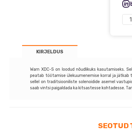
War
XDC
S
kog
KIRJELDUS
Warn XDC-S on loodud nõudlikuks kasutamiseks. Sel
peatab töötamise ülekuumenemise korral ja jätkab t
sellel on traditsiooniliste solenoidide asemel vastu
saab vintsi paigaldada ka kitsastesse kohtadesse. Tar
SEOTUD 