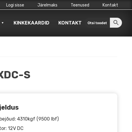
Logi sisse
Järelmaks
Teenused
Kontakt
KINKEKAARDID
KONTAKT
XDC-S
jeldus
ejõud: 4310kgf (9500 lbf)
or: 12V DC