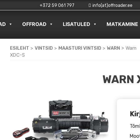
+372 59 061 797
info(at)offroader.ee
AD
OFFROAD
LISATULED
MATKAMINE
ESILEHT
>
VINTSID
>
MAASTURI VINTSID
>
WARN
>
Warn
XDC-S
WARN 
Kir
Tõmb
Moot