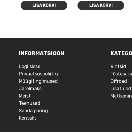
LISA KORVI
LISA KORVI
NAVIGEERIMINE
INFORMATSIOON
KATEGO
Logi sisse
Vintsid
Privaatsuspoliitika
Tõstesarj
Müügitingimused
Offroad
Järelmaks
Lisatuled
Meist
Matkamin
Teenused
Saada päring
Kontakt