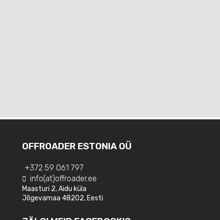
OFFROADER ESTONIA OÜ
+372 59 061 797
info(at)offroader.ee
Maasturi 2, Aidu küla
Jõgevamaa 48202, Eesti