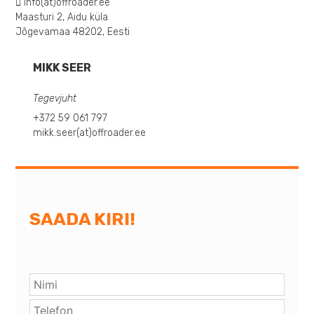
info(at)offroader.ee
Maasturi 2, Aidu küla
Jõgevamaa 48202, Eesti
MIKK SEER
Tegevjuht
+372 59 061 797
mikk.seer(at)offroader.ee
SAADA KIRI!