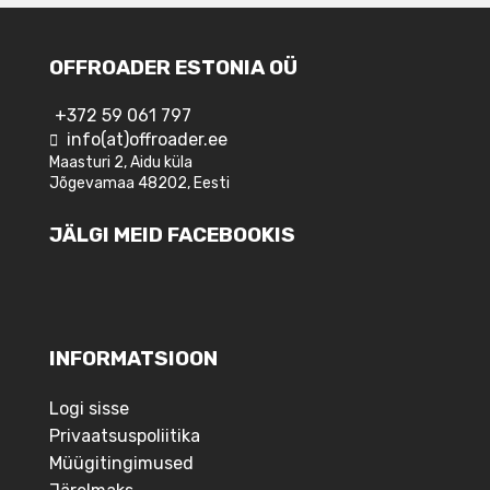
OFFROADER ESTONIA OÜ
+372 59 061 797
info(at)offroader.ee
Maasturi 2, Aidu küla
Jõgevamaa 48202, Eesti
JÄLGI MEID FACEBOOKIS
INFORMATSIOON
Logi sisse
Privaatsuspoliitika
Müügitingimused