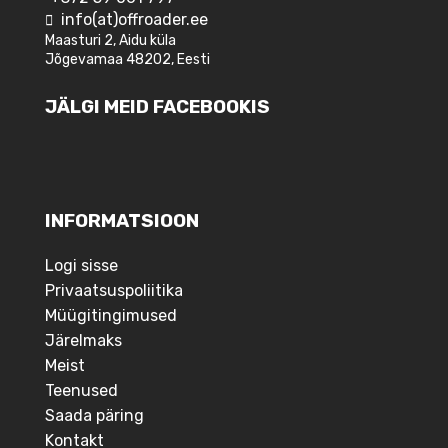
info(at)offroader.ee
Maasturi 2, Aidu küla
Jõgevamaa 48202, Eesti
JÄLGI MEID FACEBOOKIS
INFORMATSIOON
Logi sisse
Privaatsuspoliitika
Müügitingimused
Järelmaks
Meist
Teenused
Saada päring
Kontakt