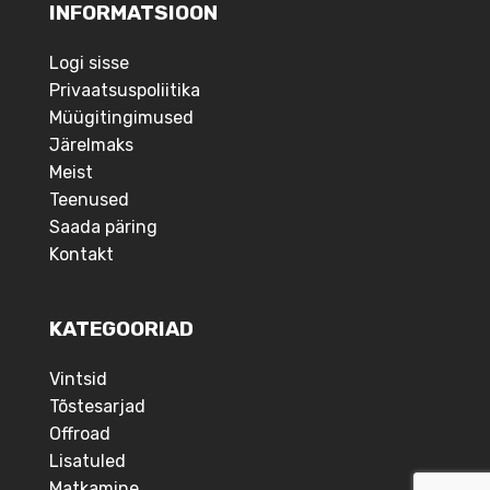
INFORMATSIOON
Logi sisse
Privaatsuspoliitika
Müügitingimused
Järelmaks
Meist
Teenused
Saada päring
Kontakt
KATEGOORIAD
Vintsid
Tõstesarjad
Offroad
Lisatuled
Matkamine