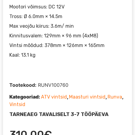
Mootori võimsus: DC 12V
Tross: Ø 6.0mm × 14.5m
Max veojõu kiirus: 3.6m/ min
Kinnitusvalem: 129mm × 96 mm (4xM8)
Vintsi mõõdud: 378mm × 126mm × 165mm
Kaal: 13.1 kg
Tootekood:
RUNV100760
Kategooriad:
,
,
,
ATV vintsid
Maasturi vintsid
Runva
Vintsid
TARNEAEG TAVALISELT 3-7 TÖÖPÄEVA
310,00
€