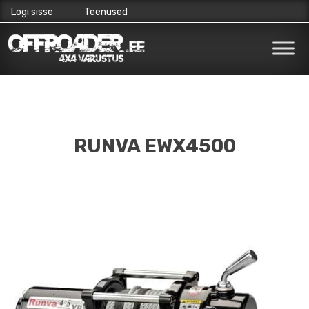
Logi sisse
Teenused
Skip
to
content
RUNVA EWX4500