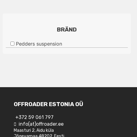
BRÄND
Pedders suspension
OFFROADER ESTONIA OÜ
+372 59 061 797
info(at)offroader.ee
Maasturi 2, Aidu küla
Jõgevamaa 48202, Eesti