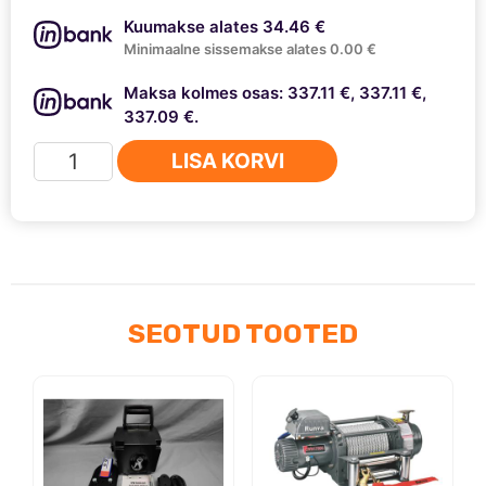
Kuumakse alates 34.46 €
Minimaalne sissemakse alates 0.00 €
Maksa kolmes osas: 337.11 €, 337.11 €,
337.09 €.
Comeup
LISA KORVI
DV-
12
light
kogus
SEOTUD TOOTED