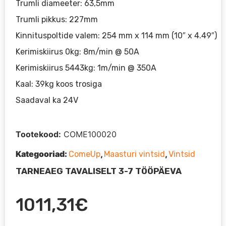
Trumli diameeter: 63,5mm
Trumli pikkus: 227mm
Kinnituspoltide valem: 254 mm x 114 mm (10″ x 4.49″)
Kerimiskiirus 0kg: 8m/min @ 50A
Kerimiskiirus 5443kg: 1m/min @ 350A
Kaal: 39kg koos trosiga
Saadaval ka 24V
Tootekood:
COME100020
Kategooriad:
,
,
ComeUp
Maasturi vintsid
Vintsid
TARNEAEG TAVALISELT 3-7 TÖÖPÄEVA
1011,31
€