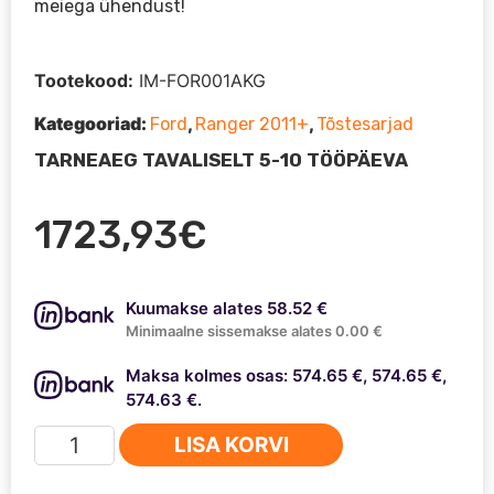
meiega ühendust!
Tootekood:
IM-FOR001AKG
Kategooriad:
,
,
Ford
Ranger 2011+
Tõstesarjad
TARNEAEG TAVALISELT 5-10 TÖÖPÄEVA
1723,93
€
Kuumakse alates 58.52 €
Minimaalne sissemakse alates 0.00 €
Maksa kolmes osas: 574.65 €, 574.65 €,
574.63 €.
Ford
LISA KORVI
Ranger
2011+