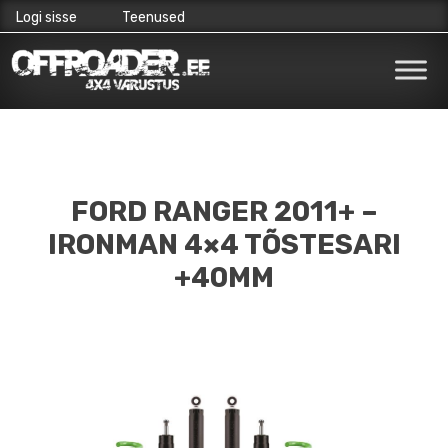
Logi sisse
Teenused
Skip
to
content
FORD RANGER 2011+ –
IRONMAN 4×4 TÕSTESARI
+40MM