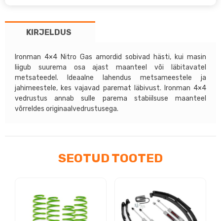
–
Ironman
KIRJELDUS
4×4
tõstesari
+40mm
Ironman 4×4 Nitro Gas amordid sobivad hästi, kui masin
liigub suurema osa ajast maanteel või läbitavatel
kogus
metsateedel. Ideaalne lahendus metsameestele ja
jahimeestele, kes vajavad paremat läbivust. Ironman 4×4
vedrustus annab sulle parema stabiilsuse maanteel
võrreldes originaalvedrustusega.
SEOTUD TOOTED