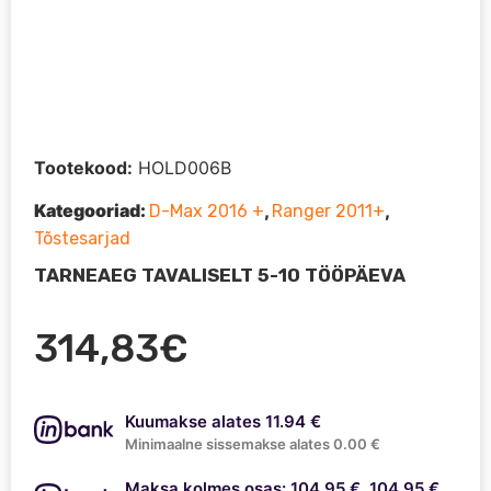
Tootekood:
HOLD006B
Kategooriad:
,
,
D-Max 2016 +
Ranger 2011+
Tõstesarjad
TARNEAEG TAVALISELT 5-10 TÖÖPÄEVA
314,83
€
Kuumakse alates 11.94 €
Minimaalne sissemakse alates 0.00 €
Maksa kolmes osas: 104.95 €, 104.95 €,