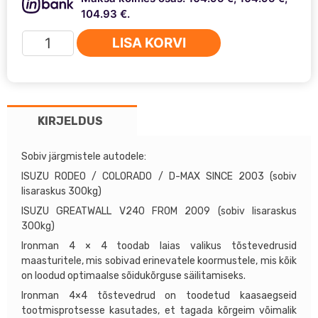
104.93 €.
Ironman
LISA KORVI
4x4
tagumine
lehtvedru
Isuzu
KIRJELDUS
+2"
HOLD006B
kogus
Sobiv järgmistele autodele:
ISUZU RODEO / COLORADO / D-MAX SINCE 2003 (sobiv
lisaraskus 300kg)
ISUZU GREATWALL V240 FROM 2009 (sobiv lisaraskus
300kg)
Ironman 4 × 4 toodab laias valikus tõstevedrusid
maasturitele, mis sobivad erinevatele koormustele, mis kõik
on loodud optimaalse sõidukõrguse säilitamiseks.
Ironman 4×4 tõstevedrud on toodetud kaasaegseid
tootmisprotsesse kasutades, et tagada kõrgeim võimalik