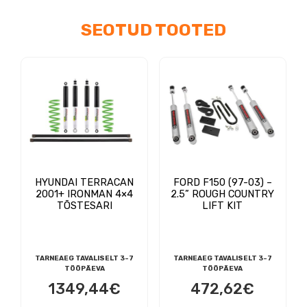
Rough
SEOTUD TOOTED
Country
Lift
Kit
kogus
HYUNDAI TERRACAN
FORD F150 (97-03) –
2001+ IRONMAN 4×4
2.5” ROUGH COUNTRY
TÕSTESARI
LIFT KIT
TARNEAEG TAVALISELT 3-7
TARNEAEG TAVALISELT 3-7
TÖÖPÄEVA
TÖÖPÄEVA
1349,44
€
472,62
€