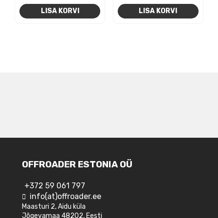
LISA KORVI
LISA KORVI
NAVIGEERIMINE
OFFROADER ESTONIA OÜ
+372 59 061 797
info(at)offroader.ee
Maasturi 2, Aidu küla
Jõgevamaa 48202, Eesti