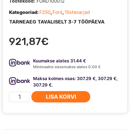
Tootekood:
FORD100012
Kategooriad:
,
,
F250
Ford
Tõstesarjad
TARNEAEG TAVALISELT 3-7 TÖÖPÄEVA
921,87
€
Kuumakse alates 31.44 €
Minimaalne sissemakse alates 0.00 €
Maksa kolmes osas: 307.29 €, 307.29 €,
307.29 €.
Ford
LISA KORVI
F250
(05-
07)
-
3"