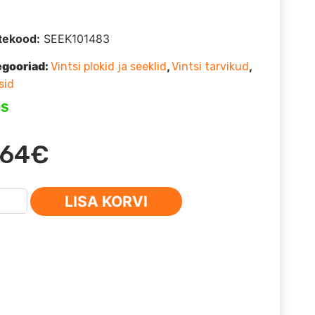
tekood:
SEEK101483
egooriad:
,
,
Vintsi plokid ja seeklid
Vintsi tarvikud
sid
OS
,64
€
el
LISA KORVI
5T
st/punane)
us