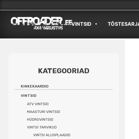
Skip
to
VINTSID
TÕSTESARJ
content
KATEGOORIAD
KINKEKAARDID
VINTSID
ATV VINTSID
MAASTURI VINTSID
HÜDROVINTSID
VINTSI TARVIKUD
VINTSI ALUSPLAADID