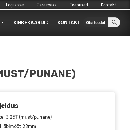
Logi sisse
Järelmaks
Teenused
Kontakt
KINKEKAARDID
KONTAKT
(MUST/PUNANE)
jeldus
el 3,25T (must/punane)
i läbimõõt 22mm