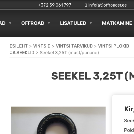
+372 59 061 797
info(at)offroader.ee
AD
OFFROAD
LISATULED
MATKAMINE
ESILEHT
>
VINTSID
>
VINTSI TARVIKUD
>
VINTSI PLOKID
JA SEEKLID
>
Seekel 3,25T (must/punane)
SEEKEL 3,25T 
Kir
Seek
Pold