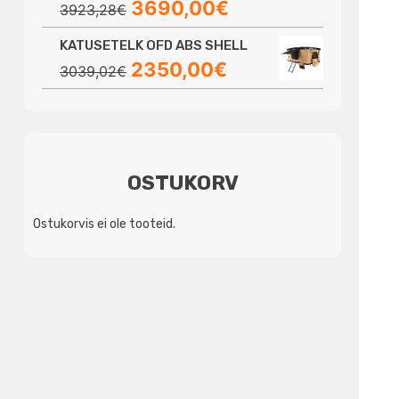
Algne
Praegune
3690,00
€
3923,28
€
hind
hind
KATUSETELK OFD ABS SHELL
oli:
on:
Algne
Praegune
2350,00
€
3923,28€.
3690,00€.
3039,02
€
hind
hind
oli:
on:
3039,02€.
2350,00€.
OSTUKORV
Ostukorvis ei ole tooteid.