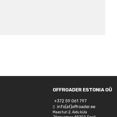
OFFROADER ESTONIA OÜ
+372 59 061 797
info(at)offroader.ee
Maasturi 2, Aidu küla