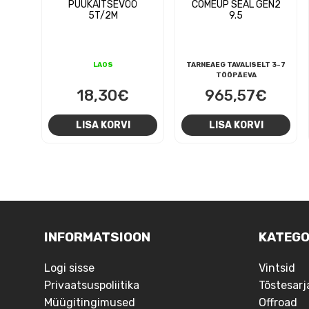
PUUKAITSEVÖÖ
COMEUP SEAL GEN2
5T/2M
9.5
LAOS
TARNEAEG TAVALISELT 3-7
TÖÖPÄEVA
18,30
€
965,57
€
LISA KORVI
LISA KORVI
NAVIGEERIMINE
INFORMATSIOON
KATEGO
Logi sisse
Vintsid
Privaatsuspoliitika
Tõstesarj
Müügitingimused
Offroad