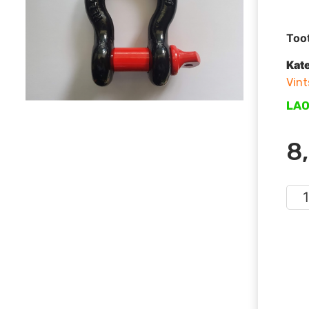
Too
Kat
Vint
LA
8
Seek
3,2
(mu
kog