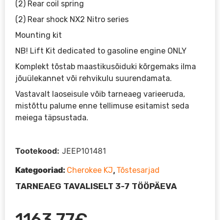
(2) Rear coil spring
(2) Rear shock NX2 Nitro series
Mounting kit
NB! Lift Kit dedicated to gasoline engine ONLY
Komplekt tõstab maastikusõiduki kõrgemaks ilma
jõuülekannet või rehvikulu suurendamata.
Vastavalt laoseisule võib tarneaeg varieeruda,
mistõttu palume enne tellimuse esitamist seda
meiega täpsustada.
Tootekood:
JEEP101481
Kategooriad:
,
Cherokee KJ
Tõstesarjad
TARNEAEG TAVALISELT 3-7 TÖÖPÄEVA
1163,77
€