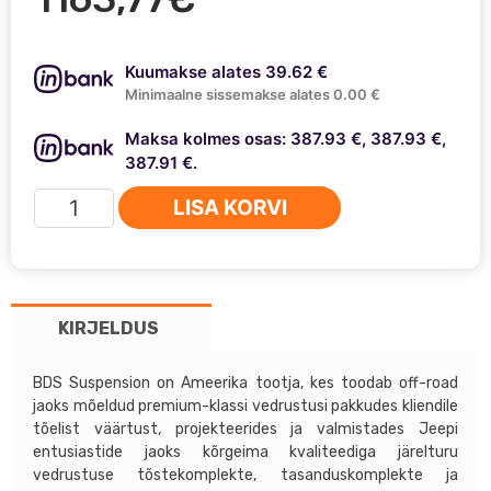
Kuumakse alates 39.62 €
Minimaalne sissemakse alates 0.00 €
Maksa kolmes osas: 387.93 €, 387.93 €,
387.91 €.
Jeep
LISA KORVI
Cherokee
KJ
02-
07
KIRJELDUS
BDS
2''
tõstesari
BDS Suspension on Ameerika tootja, kes toodab off-road
jaoks mõeldud premium-klassi vedrustusi pakkudes kliendile
kogus
tõelist väärtust, projekteerides ja valmistades Jeepi
entusiastide jaoks kõrgeima kvaliteediga järelturu
vedrustuse tõstekomplekte, tasanduskomplekte ja