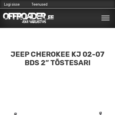
Logi sisse
Teenused
Skip
to
content
JEEP CHEROKEE KJ 02-07
BDS 2” TÕSTESARI