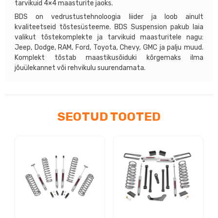
tarvikuid 4×4 maasturite jaoks.
BDS on vedrustustehnoloogia liider ja loob ainult
kvaliteetseid tõstesüsteeme. BDS Suspension pakub laia
valikut tõstekomplekte ja tarvikuid maasturitele nagu:
Jeep, Dodge, RAM, Ford, Toyota, Chevy, GMC ja palju muud.
Komplekt tõstab maastikusõiduki kõrgemaks ilma
jõuülekannet või rehvikulu suurendamata.
SEOTUD TOOTED