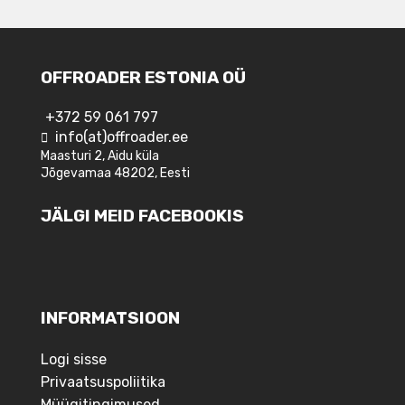
OFFROADER ESTONIA OÜ
+372 59 061 797
info(at)offroader.ee
Maasturi 2, Aidu küla
Jõgevamaa 48202, Eesti
JÄLGI MEID FACEBOOKIS
INFORMATSIOON
Logi sisse
Privaatsuspoliitika
Müügitingimused