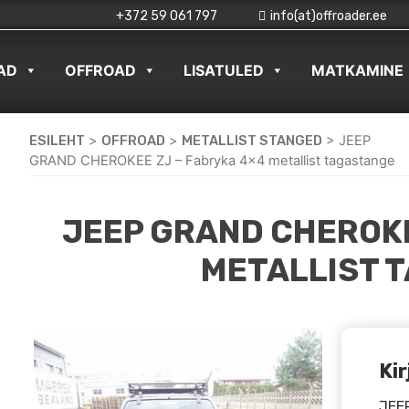
+372 59 061 797
info(at)offroader.ee
AD
OFFROAD
LISATULED
MATKAMINE
ESILEHT
>
OFFROAD
>
METALLIST STANGED
>
JEEP
GRAND CHEROKEE ZJ – Fabryka 4×4 metallist tagastange
JEEP GRAND CHEROKE
METALLIST 
Kir
JEEP