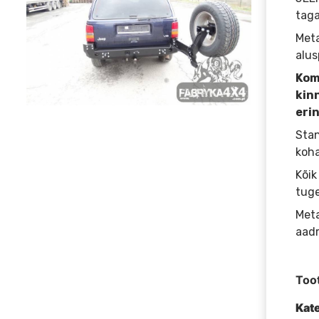
tag
Meta
alus
Kom
kin
erin
Stan
koha
Kõik
tuge
Meta
aadr
Too
Kat