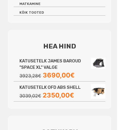
MATKAMINE
KÕIK TOOTED
HEA HIND
KATUSETELK JAMES BAROUD
"SPACE XL" VALGE
Algne
Praegune
3690,00
€
3923,28
€
hind
hind
KATUSETELK OFD ABS SHELL
oli:
on:
Algne
Praegune
2350,00
€
3923,28€.
3690,00€.
3039,02
€
hind
hind
oli:
on:
3039,02€.
2350,00€.