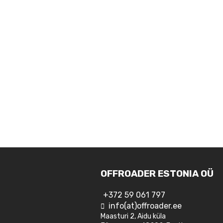
OFFROADER ESTONIA OÜ
+372 59 061 797
info(at)offroader.ee
Maasturi 2, Aidu küla