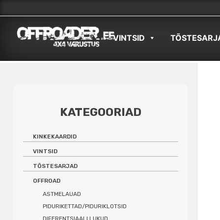
Skip
to
VINTSID
TÕSTESARJ
content
KATEGOORIAD
KINKEKAARDID
VINTSID
TÕSTESARJAD
OFFROAD
ASTMELAUAD
PIDURIKETTAD/PIDURIKLOTSID
DIFERENTSIAALI LUKUD