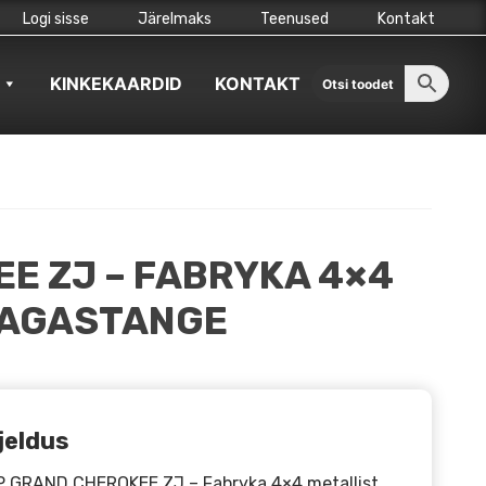
Logi sisse
Järelmaks
Teenused
Kontakt
KINKEKAARDID
KONTAKT
E ZJ – FABRYKA 4×4
TAGASTANGE
jeldus
 GRAND CHEROKEE ZJ – Fabryka 4×4 metallist