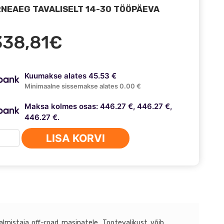
NEAEG TAVALISELT 14-30 TÖÖPÄEVA
338,81
€
Kuumakse alates 45.53 €
Minimaalne sissemakse alates 0.00 €
Maksa kolmes osas: 446.27 €, 446.27 €,
446.27 €.
P
LISA KORVI
AND
ROKEE
ryka
llist
lmistaja off-road masinatele. Tootevalikust võib