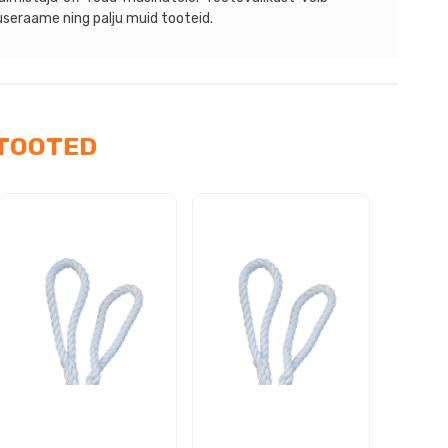
astange
tuseraame ning palju muid tooteid.
us
TOOTED