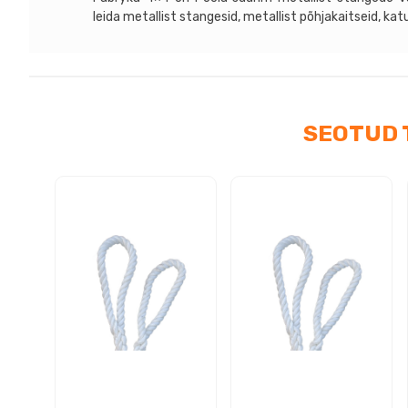
tag
leida metallist stangesid, metallist põhjakaitseid, ka
kog
SEOTUD 