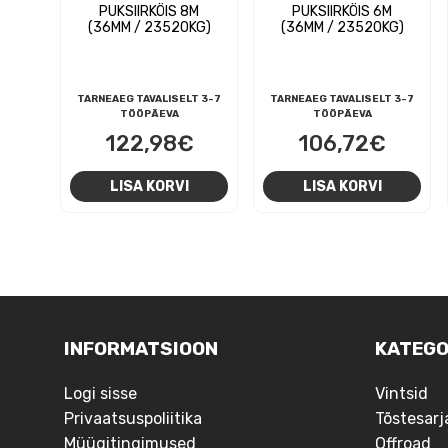
PUKSIIRKÖIS 8M
PUKSIIRKÖIS 6M
(36MM / 23520KG)
(36MM / 23520KG)
TARNEAEG TAVALISELT 3-7
TARNEAEG TAVALISELT 3-7
TÖÖPÄEVA
TÖÖPÄEVA
122,98
€
106,72
€
LISA KORVI
LISA KORVI
NAVIGEERIMINE
INFORMATSIOON
KATEGO
Logi sisse
Vintsid
Privaatsuspoliitika
Tõstesarj
Müügitingimused
Offroad