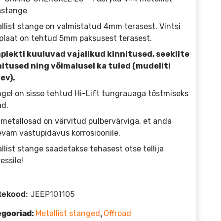
astange
llist stange on valmistatud 4mm terasest. Vintsi
plaat on tehtud 5mm paksusest terasest.
plekti kuuluvad vajalikud kinnitused, seeklite
nitused ning võimalusel ka tuled (mudeliti
ev).
gel on sisse tehtud Hi-Lift tungrauaga tõstmiseks
d.
 metallosad on värvitud pulbervärviga, et anda
vam vastupidavus korrosioonile.
llist stange saadetakse tehasest otse tellija
essile!
tekood:
JEEP101105
egooriad:
,
Metallist stanged
Offroad