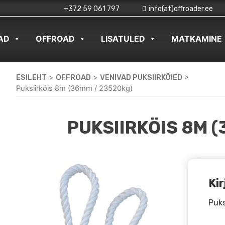
+372 59 061 797
info(at)offroader.ee
AD
OFFROAD
LISATULED
MATKAMINE
ESILEHT
>
OFFROAD
>
VENIVAD PUKSIIRKÖIED
>
Puksiirköis 8m (36mm / 23520kg)
PUKSIIRKÖIS 8M 
Kir
Puks