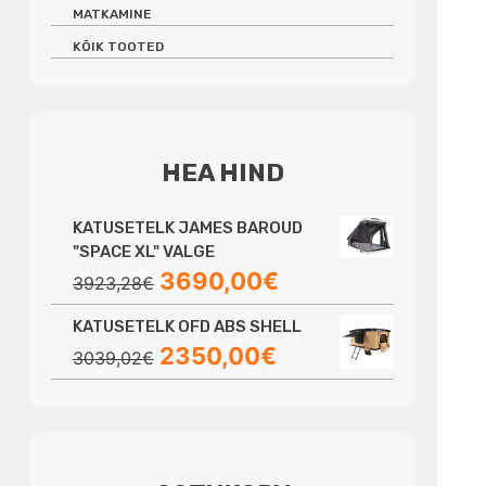
MATKAMINE
KÕIK TOOTED
HEA HIND
KATUSETELK JAMES BAROUD
"SPACE XL" VALGE
Algne
Praegune
3690,00
€
3923,28
€
hind
hind
KATUSETELK OFD ABS SHELL
oli:
on:
Algne
Praegune
2350,00
€
3923,28€.
3690,00€.
3039,02
€
hind
hind
oli:
on:
3039,02€.
2350,00€.