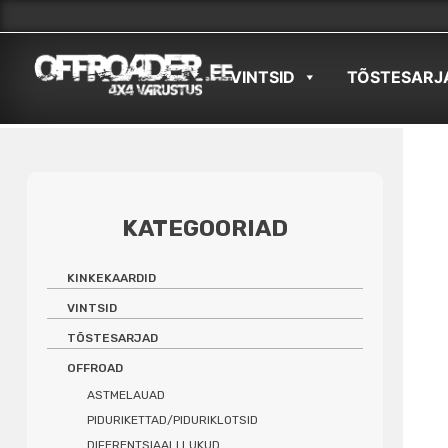
Skip
to
VINTSID
TÕSTESARJ
content
KATEGOORIAD
KINKEKAARDID
VINTSID
TÕSTESARJAD
OFFROAD
ASTMELAUAD
PIDURIKETTAD/PIDURIKLOTSID
DIFERENTSIAALI LUKUD