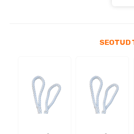
kog
SEOTUD 