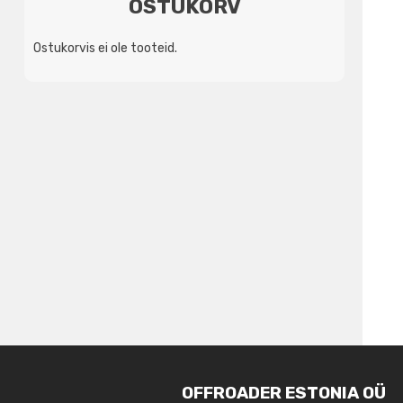
OSTUKORV
Ostukorvis ei ole tooteid.
OFFROADER ESTONIA OÜ