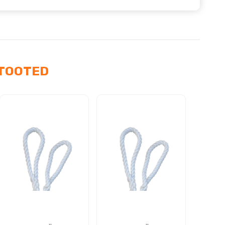
us
TOOTED