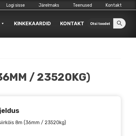
Logi sisse
Järelmaks
Teenused
Kontakt
KINKEKAARDID
KONTAKT
(36MM / 23520KG)
jeldus
iirköis 8m (36mm / 23520kg)