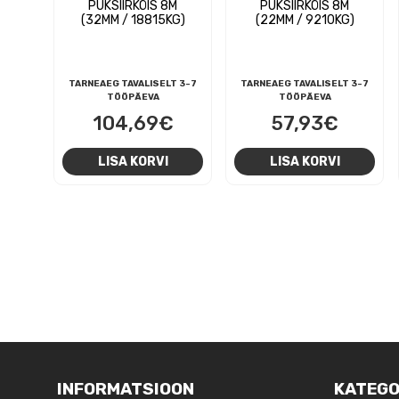
PUKSIIRKÖIS 8M
PUKSIIRKÖIS 8M
(32MM / 18815KG)
(22MM / 9210KG)
TARNEAEG TAVALISELT 3-7
TARNEAEG TAVALISELT 3-7
TÖÖPÄEVA
TÖÖPÄEVA
104,69
€
57,93
€
LISA KORVI
LISA KORVI
NAVIGEERIMINE
INFORMATSIOON
KATEGO