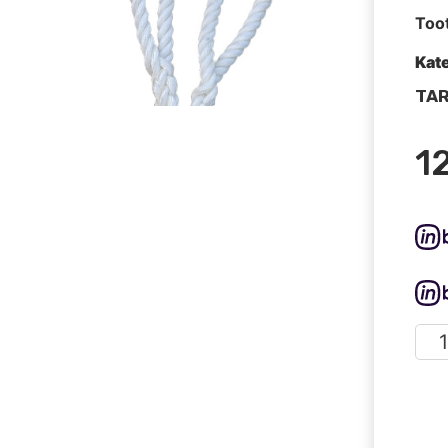
Too
Kat
TAR
1
Puks
8m
(36
/
235