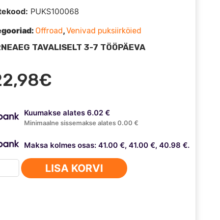
tekood:
PUKS100068
egooriad:
,
Offroad
Venivad puksiirköied
NEAEG TAVALISELT 3-7 TÖÖPÄEVA
22,98
€
Kuumakse alates 6.02 €
Minimaalne sissemakse alates 0.00 €
Maksa kolmes osas: 41.00 €, 41.00 €, 40.98 €.
iirköis
LISA KORVI
mm
20kg)