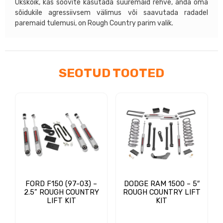
Ükskõik, kas soovite kasutada suuremaid rehve, anda oma
sõidukile agressiivsem välimus või saavutada radadel
paremaid tulemusi, on Rough Country parim valik.
SEOTUD TOOTED
FORD F150 (97-03) –
DODGE RAM 1500 – 5″
2.5” ROUGH COUNTRY
ROUGH COUNTRY LIFT
LIFT KIT
KIT