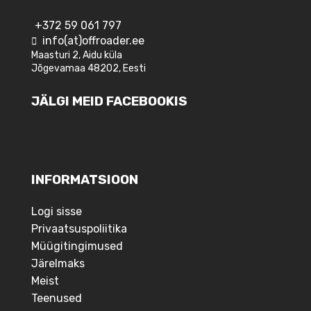
+372 59 061 797
info(at)offroader.ee
Maasturi 2, Aidu küla
Jõgevamaa 48202, Eesti
JÄLGI MEID FACEBOOKIS
INFORMATSIOON
Logi sisse
Privaatsuspoliitika
Müügitingimused
Järelmaks
Meist
Teenused