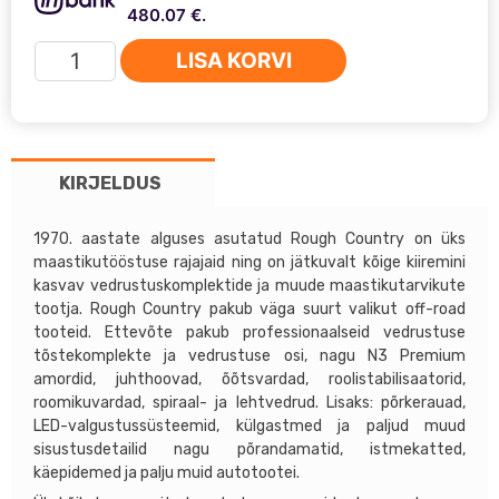
480.07 €.
Jeep
LISA KORVI
Cherokee
XJ
84-
01
KIRJELDUS
Rough
Country
4-
1970. aastate alguses asutatud Rough Country on üks
maastikutööstuse rajajaid ning on jätkuvalt kõige kiiremini
6''
kasvav vedrustuskomplektide ja muude maastikutarvikute
tõstesari
tootja. Rough Country pakub väga suurt valikut off-road
NP242
tooteid. Ettevõte pakub professionaalseid vedrustuse
kogus
tõstekomplekte ja vedrustuse osi, nagu N3 Premium
amordid, juhthoovad, õõtsvardad, roolistabilisaatorid,
roomikuvardad, spiraal- ja lehtvedrud. Lisaks: põrkerauad,
LED-valgustussüsteemid, külgastmed ja paljud muud
sisustusdetailid nagu põrandamatid, istmekatted,
käepidemed ja palju muid autotootei.