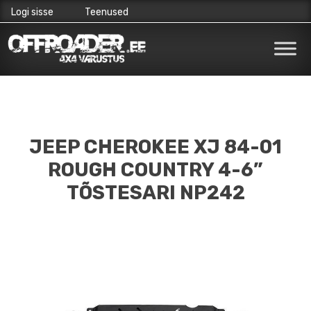
Logi sisse
Teenused
Skip
to
content
JEEP CHEROKEE XJ 84-01
ROUGH COUNTRY 4-6”
TÕSTESARI NP242