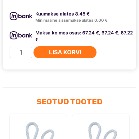
Kuumakse alates 8.45 €
Minimaalne sissemakse alates 0.00 €
Maksa kolmes osas: 67.24 €, 67.24 €, 67.22
€.
AVM
LISA KORVI
rummulukud
Nissan
King
CAB,
Terrano
1,
SEOTUD TOOTED
Pathfinder
kogus