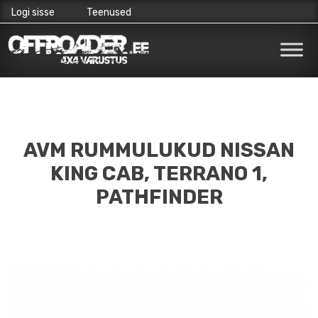
Logi sisse
Teenused
Skip
to
content
AVM RUMMULUKUD NISSAN
KING CAB, TERRANO 1,
PATHFINDER