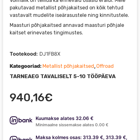
Võimalik on tellida ka erinevaid osasid eraldi. Meie
pakutavad metallist põhjakaitsed on kõik tehtud
vastavalt mudelite iseärasustele ning kinnitustele.
Maasturi põhjakaitsed annavad maasturi põhjale
kaitset erinevates tingimustes.
Tootekood:
DJ1FB8X
Kategooriad:
,
Metallist põhjakaitsed
Offroad
TARNEAEG TAVALISELT 5-10 TÖÖPÄEVA
940,16
€
Kuumakse alates 32.06 €
Minimaalne sissemakse alates 0.00 €
Maksa kolmes osas: 313.39 €, 313.39 €,