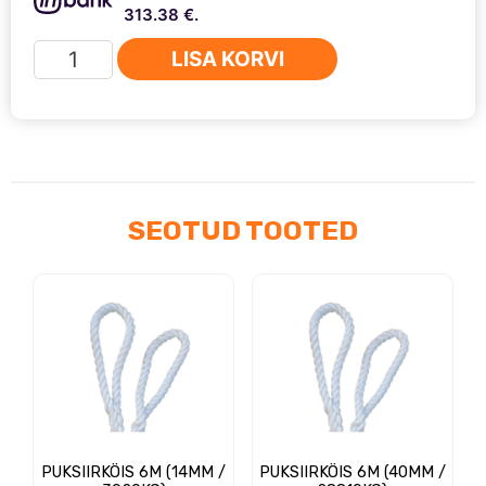
313.38 €.
Volkswagen
LISA KORVI
Amarok
2023+
Põhjakaitse
komplekt
(alumiinium)
kogus
SEOTUD TOOTED
PUKSIIRKÖIS 6M (14MM /
PUKSIIRKÖIS 6M (40MM /