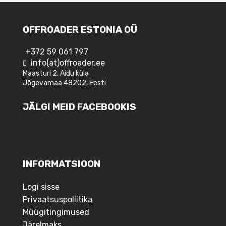
OFFROADER ESTONIA OÜ
+372 59 061 797
info(at)offroader.ee
Maasturi 2, Aidu küla
Jõgevamaa 48202, Eesti
JÄLGI MEID FACEBOOKIS
INFORMATSIOON
Logi sisse
Privaatsuspoliitika
Müügitingimused
Järelmaks