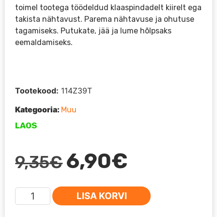
toimel tootega töödeldud klaaspindadelt kiirelt ega
takista nähtavust. Parema nähtavuse ja ohutuse
tagamiseks. Putukate, jää ja lume hõlpsaks
eemaldamiseks.
Tootekood:
114Z39T
Kategooria:
Muu
LAOS
Algne
Praegune
6,90
€
9,35
€
hind
hind
Tuuleklaasilt
LISA KORVI
oli:
on:
vihmapiisku
tõrjuv