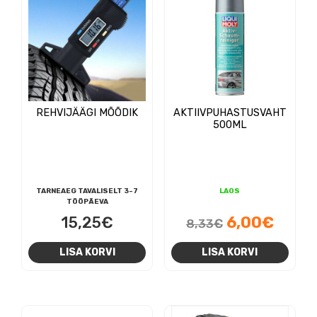
REHVIJÄÄGI MÕÕDIK
AKTIIVPUHASTUSVAHT
500ML
TARNEAEG TAVALISELT 3-7
LAOS
TÖÖPÄEVA
Algne
Prae
15,25
€
6,00
€
8,33
€
hind
hind
LISA KORVI
LISA KORVI
oli:
on:
8,33€.
6,00€