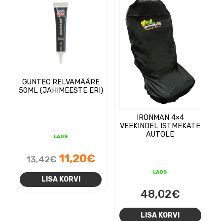
GUNTEC RELVAMÄÄRE
50ML (JAHIMEESTE ERI)
IRONMAN 4×4
VEEKINDEL ISTMEKATE
AUTOLE
LAOS
Algne
Praegune
11,20
€
13,42
€
hind
hind
LAOS
LISA KORVI
oli:
on:
48,02
€
13,42€.
11,20€.
LISA KORVI