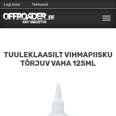
Logi sisse
Teenused
Skip
to
content
TUULEKLAASILT VIHMAPIISKU
TÕRJUV VAHA 125ML