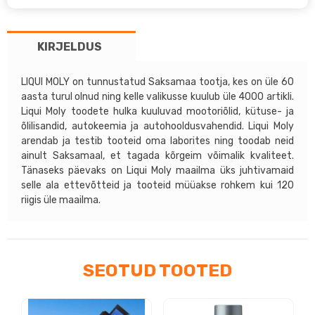
vaha
9,35€.
6,90€.
125ml
KIRJELDUS
kogus
LIQUI MOLY on tunnustatud Saksamaa tootja, kes on üle 60
aasta turul olnud ning kelle valikusse kuulub üle 4000 artikli.
Liqui Moly toodete hulka kuuluvad mootoriõlid, kütuse- ja
õlilisandid, autokeemia ja autohooldusvahendid. Liqui Moly
arendab ja testib tooteid oma laborites ning toodab neid
ainult Saksamaal, et tagada kõrgeim võimalik kvaliteet.
Tänaseks päevaks on Liqui Moly maailma üks juhtivamaid
selle ala ettevõtteid ja tooteid müüakse rohkem kui 120
riigis üle maailma.
SEOTUD TOOTED