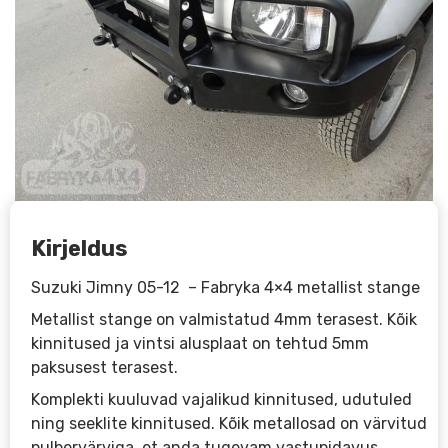
Kirjeldus
Suzuki Jimny 05-12 – Fabryka 4×4 metallist stange
Metallist stange on valmistatud 4mm terasest. Kõik
kinnitused ja vintsi alusplaat on tehtud 5mm
paksusest terasest.
Komplekti kuuluvad vajalikud kinnitused, udutuled
ning seeklite kinnitused. Kõik metallosad on värvitud
pulbervärviga, et anda tugevam vastupidavus