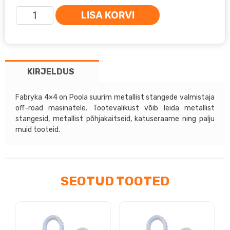
Suzuki
LISA KORVI
Jimny
05-
12
-
KIRJELDUS
Fabryka
4x4
metallist
Fabryka 4×4 on Poola suurim metallist stangede valmistaja
off-road masinatele. Tootevalikust võib leida metallist
esistange
stangesid, metallist põhjakaitseid, katuseraame ning palju
toruga
muid tooteid.
kogus
SEOTUD TOOTED