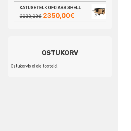
hind
hind
KATUSETELK OFD ABS SHELL
oli:
on:
Algne
Praegune
2350,00
€
3923,28€.
3690,00€.
3039,02
€
hind
hind
oli:
on:
3039,02€.
2350,00€.
OSTUKORV
Ostukorvis ei ole tooteid.