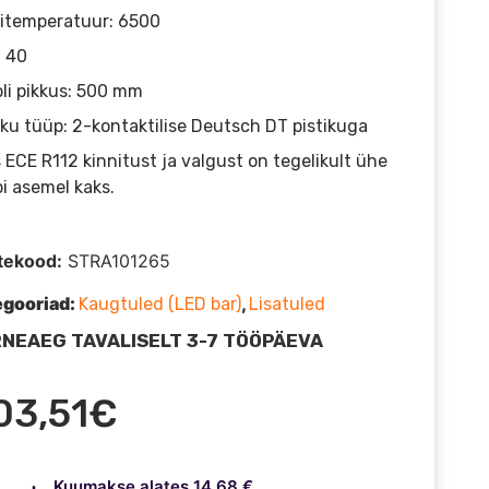
itemperatuur: 6500
: 40
li pikkus: 500 mm
iku tüüp: 2-kontaktilise Deutsch DT pistikuga
 ECE R112 kinnitust ja valgust on tegelikult ühe
i asemel kaks.
tekood:
STRA101265
egooriad:
,
Kaugtuled (LED bar)
Lisatuled
NEAEG TAVALISELT 3-7 TÖÖPÄEVA
03,51
€
Kuumakse alates 14.68 €