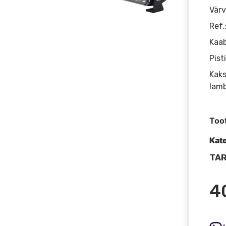
Värv
Ref.
Kaab
Pist
Kaks
lamb
Too
Kat
TAR
4