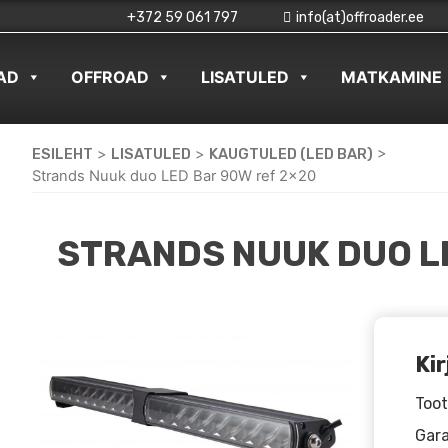
+372 59 061 797
info(at)offroader.ee
AD
OFFROAD
LISATULED
MATKAMINE
ESILEHT
>
LISATULED
>
KAUGTULED (LED BAR)
>
Strands Nuuk duo LED Bar 90W ref 2×20
STRANDS NUUK DUO L
Kir
Toot
Gara