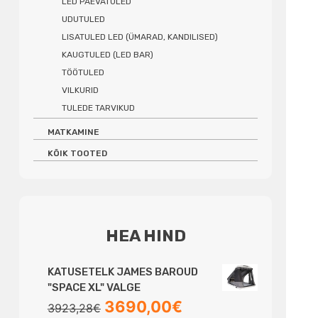
LED PÄEVATULED
UDUTULED
LISATULED LED (ÜMARAD, KANDILISED)
KAUGTULED (LED BAR)
TÖÖTULED
VILKURID
TULEDE TARVIKUD
MATKAMINE
KÕIK TOOTED
HEA HIND
KATUSETELK JAMES BAROUD
"SPACE XL" VALGE
Algne
Praegune
3690,00
€
3923,28
€