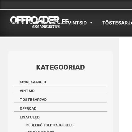
Skip
to
VINTSID
TÕSTESARJ
content
KATEGOORIAD
KINKEKAARDID
VINTSID
TÕSTESARJAD
OFFROAD
LISATULED
MUDELIPÕHISED KAUGTULED