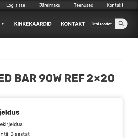
Logi sisse
Järelmaks
Teenused
Kontakt
KINKEKAARDID
KONTAKT
ED BAR 90W REF 2×20
jeldus
ekirjeldus:
ntii: 3 aastat