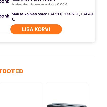
Minimaalne sissemakse alates 0.00 €
Maksa kolmes osas: 134.51 €, 134.51 €, 134.49
€.
nds
LISA KORVI
k
W
0
TOOTED
us