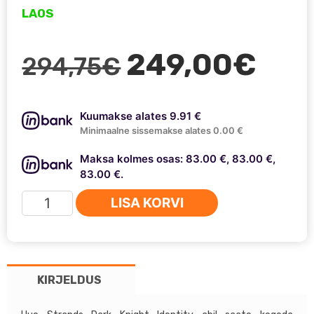
LAOS
Algne
Prae
249,00
€
294,75
€
hind
hind
Kuumakse alates 9.91 €
oli:
on:
Minimaalne sissemakse alates 0.00 €
Maksa kolmes osas: 83.00 €, 83.00 €,
294,75€.
249,
83.00 €.
Strands
LISA KORVI
Dark
Knight
Identity
20
KIRJELDUS
kogus