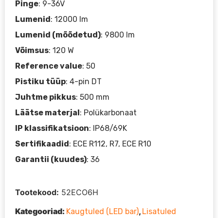
Pinge
: 9-36V
Lumenid
: 12000 lm
Lumenid (mõõdetud)
: 9800 lm
Võimsus
: 120 W
Reference value
: 50
Pistiku tüüp
: 4-pin DT
Juhtme pikkus
: 500 mm
Läätse materjal
: Polükarbonaat
IP klassifikatsioon
: IP68/69K
Sertifikaadid
: ECE R112, R7, ECE R10
Garantii (kuudes)
: 36
Tootekood:
52ECO6H
Kategooriad:
,
Kaugtuled (LED bar)
Lisatuled