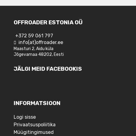
OFFROADER ESTONIA OÜ
+372 59 061 797
info(at)offroader.ee
Maasturi 2, Aidu küla
Jõgevamaa 48202, Eesti
JÄLGI MEID FACEBOOKIS
INFORMATSIOON
Logi sisse
Privaatsuspoliitika
Müügitingimused