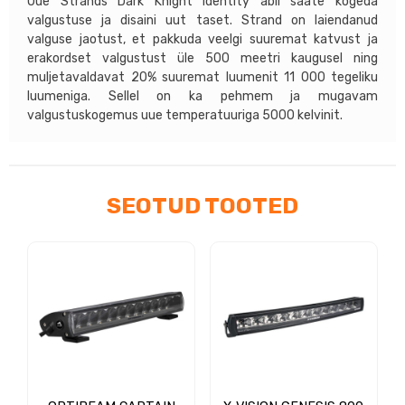
Uue Strands Dark Knight Identity abil saate kogeda
valgustuse ja disaini uut taset. Strand on laiendanud
valguse jaotust, et pakkuda veelgi suuremat katvust ja
erakordset valgustust üle 500 meetri kaugusel ning
muljetavaldavat 20% suuremat luumenit 11 000 tegeliku
luumeniga. Sellel on ka pehmem ja mugavam
valgustuskogemus uue temperatuuriga 5000 kelvinit.
SEOTUD TOOTED