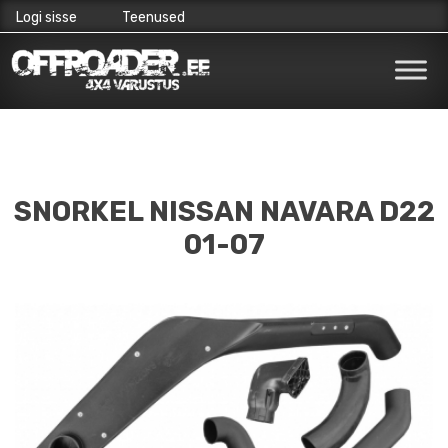
Logi sisse
Teenused
Skip
to
content
SNORKEL NISSAN NAVARA D22
01-07