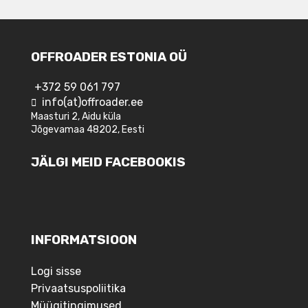
OFFROADER ESTONIA OÜ
+372 59 061 797
info(at)offroader.ee
Maasturi 2, Aidu küla
Jõgevamaa 48202, Eesti
JÄLGI MEID FACEBOOKIS
INFORMATSIOON
Logi sisse
Privaatsuspoliitika
Müügitingimused