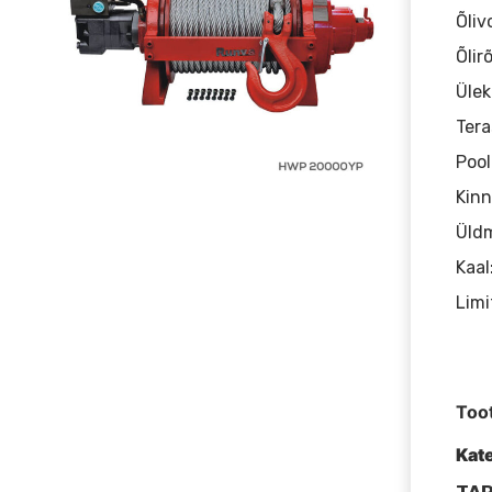
Õliv
Õlir
Ülek
Tera
Poo
Kin
Üld
Kaal
Limi
Too
Kat
TAR