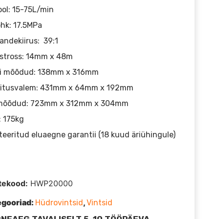
ool: 15-75L/min
õhk: 17.5MPa
andekiirus: 39:1
stross: 14mm x 48m
li mõõdud: 138mm x 316mm
nitusvalem: 431mm x 64mm x 192mm
mõõdud: 723mm x 312mm x 304mm
: 175kg
teeritud eluaegne garantii (18 kuud äriühingule)
tekood:
HWP20000
egooriad:
,
Hüdrovintsid
Vintsid
NEAEG TAVALISELT 5-10 TÖÖPÄEVA