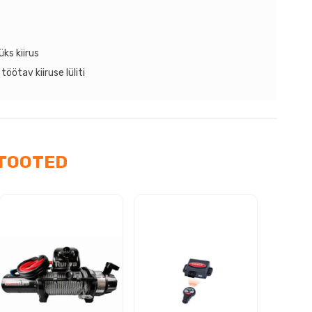
ks kiirus
ötav kiiruse lüliti
TOOTED