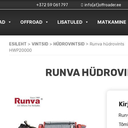
+372 59 061 797
info(at)offroader.ee
AD
OFFROAD
LISATULED
MATKAMINE
ESILEHT
>
VINTSID
>
HÜDROVINTSID
>
Runva hüdrovints
HWP20000
RUNVA HÜDROV
Kir
Run
Tõmb