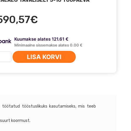
590,57
€
Kuumakse alates 121.61 €
Minimaalne sissemakse alates 0.00 €
va
LISA KORVI
ovints
P20000
us
 töötatud tööstuslikuks kasutamiseks, mis teeb
 suurt koormust.