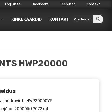
Logi sisse
Järelmaks
Teenused
Kontakt
KINKEKAARDID
KONTAKT
INTS HWP20000
jeldus
va hüdrovints HWP20000YP
ejõud: 20000lb (9072kg)