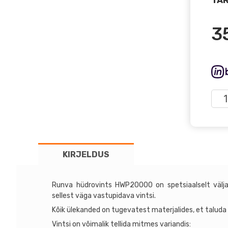
3
Run
hüdr
HW
kog
KIRJELDUS
Runva hüdrovints HWP20000 on spetsiaalselt välja
sellest väga vastupidava vintsi.
Kõik ülekanded on tugevatest materjalides, et taluda
Vintsi on võimalik tellida mitmes variandis: