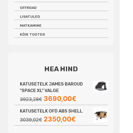
OFFROAD
LISATULED
MATKAMINE
KÕIK TOOTED
HEA HIND
KATUSETELK JAMES BAROUD
"SPACE XL" VALGE
Algne
Praegune
3690,00
€
3923,28
€
hind
hind
KATUSETELK OFD ABS SHELL
oli:
on:
Algne
Praegune
2350,00
€
3923,28€.
3690,00€.
3039,02
€
hind
hind
oli:
on: