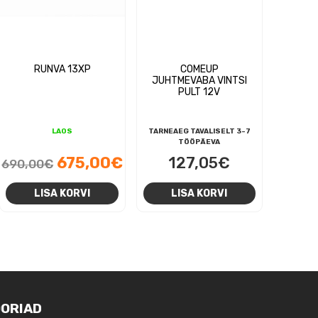
RUNVA 13XP
COMEUP
JUHTMEVABA VINTSI
PULT 12V
LAOS
TARNEAEG TAVALISELT 3-7
TÖÖPÄEVA
Algne
Praegune
675,00
€
127,05
€
690,00
€
hind
hind
LISA KORVI
LISA KORVI
oli:
on:
690,00€.
675,00€.
ORIAD