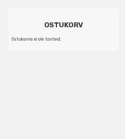
3039,02€.
2350,00€.
OSTUKORV
Ostukorvis ei ole tooteid.