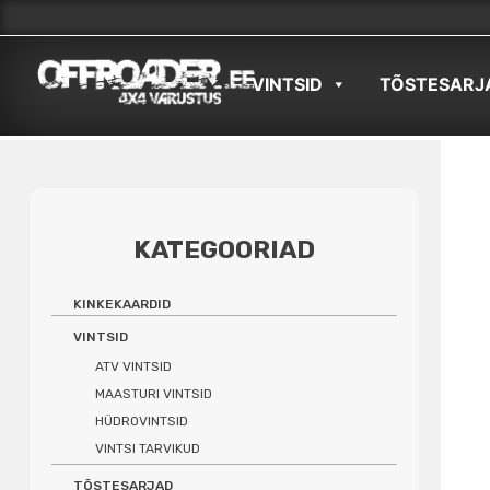
Skip
to
VINTSID
TÕSTESARJ
content
KATEGOORIAD
KINKEKAARDID
VINTSID
ATV VINTSID
MAASTURI VINTSID
HÜDROVINTSID
VINTSI TARVIKUD
TÕSTESARJAD