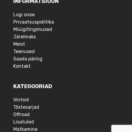
INFORMATSIOON
Logi sisse
Privaatsuspoliitika
Müügitingimused
Järelmaks
Meist
Teenused
Saada päring
Kontakt
KATEGOORIAD
Vintsid
Tõstesarjad
Offroad
Lisatuled
Matkamine