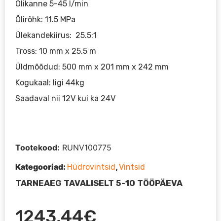
Õlikanne 5-45 l/min
Õlirõhk: 11.5 MPa
Ülekandekiirus: 25.5:1
Tross: 10 mm x 25.5 m
Üldmõõdud: 500 mm x 201 mm x 242 mm
Kogukaal: ligi 44kg
Saadaval nii 12V kui ka 24V
Tootekood:
RUNV100775
Kategooriad:
,
Hüdrovintsid
Vintsid
TARNEAEG TAVALISELT 5-10 TÖÖPÄEVA
1243,44
€