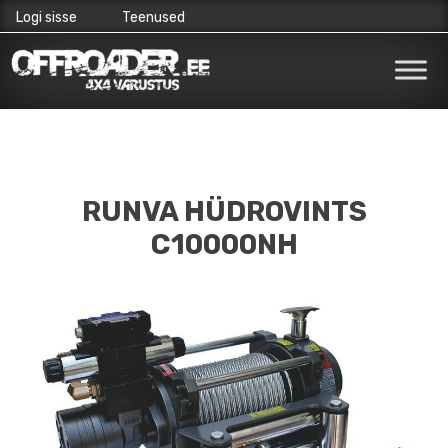
Logi sisse
Teenused
Skip
to
content
RUNVA HÜDROVINTS
C10000NH