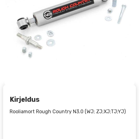
Kirjeldus
Rooliamort Rough Country N3.0 (WJ; ZJ;XJ;TJ;YJ)