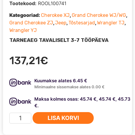
Tootekood:
ROOL100741
Kategooriad:
,
,
Cherokee XJ
Grand Cherokee WJ/WG
,
,
,
,
Grand Cherokee ZJ
Jeep
Tõstesarjad
Wrangler TJ
Wrangler YJ
TARNEAEG TAVALISELT 3-7 TÖÖPÄEVA
137,21
€
Kuumakse alates 6.45 €
Minimaalne sissemakse alates 0.00 €
Maksa kolmes osas: 45.74 €, 45.74 €, 45.73
€.
Rooliamort
LISA KORVI
Rough
Country