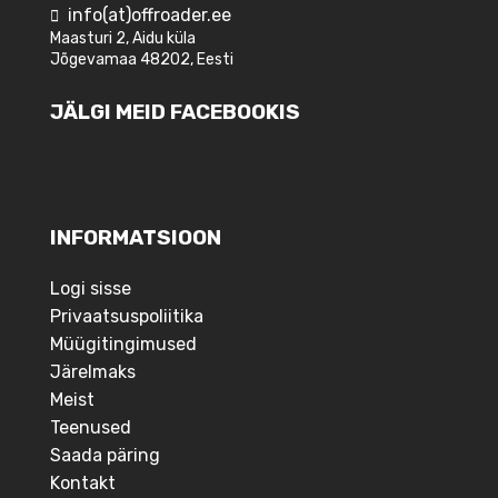
info(at)offroader.ee
Maasturi 2, Aidu küla
Jõgevamaa 48202, Eesti
JÄLGI MEID FACEBOOKIS
INFORMATSIOON
Logi sisse
Privaatsuspoliitika
Müügitingimused
Järelmaks
Meist
Teenused
Saada päring
Kontakt