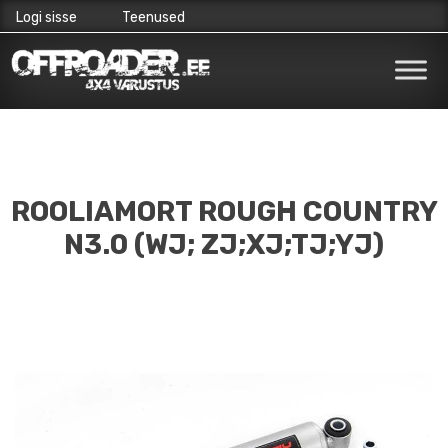
Logi sisse
Teenused
Skip
to
content
ROOLIAMORT ROUGH COUNTRY
N3.0 (WJ; ZJ;XJ;TJ;YJ)