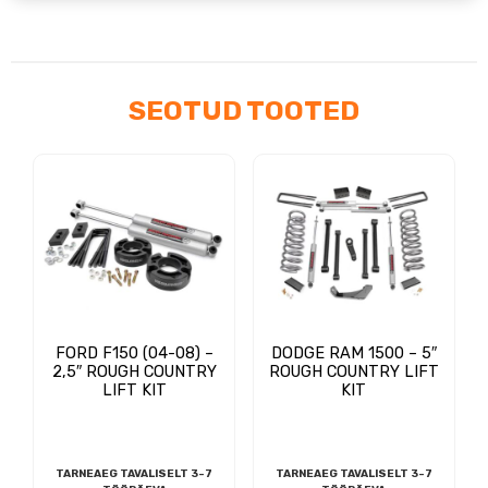
N3.0
(WJ;
ZJ;XJ;TJ;YJ)
kogus
SEOTUD TOOTED
FORD F150 (04-08) –
DODGE RAM 1500 – 5″
2,5″ ROUGH COUNTRY
ROUGH COUNTRY LIFT
LIFT KIT
KIT
TARNEAEG TAVALISELT 3-7
TARNEAEG TAVALISELT 3-7