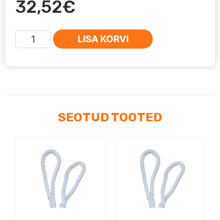
32,52
€
Puksiirköis
LISA KORVI
8m
(16mm
/
5085kg)
kogus
SEOTUD TOOTED