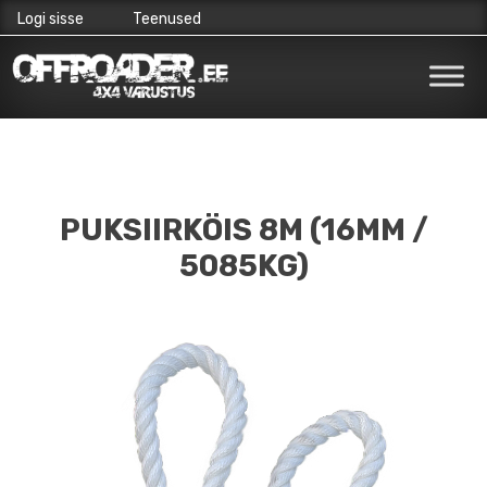
Logi sisse
Teenused
Skip
to
content
PUKSIIRKÖIS 8M (16MM /
5085KG)