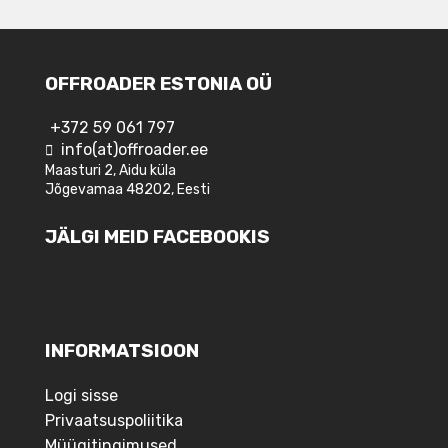
OFFROADER ESTONIA OÜ
+372 59 061 797
info(at)offroader.ee
Maasturi 2, Aidu küla
Jõgevamaa 48202, Eesti
JÄLGI MEID FACEBOOKIS
INFORMATSIOON
Logi sisse
Privaatsuspoliitika
Müügitingimused