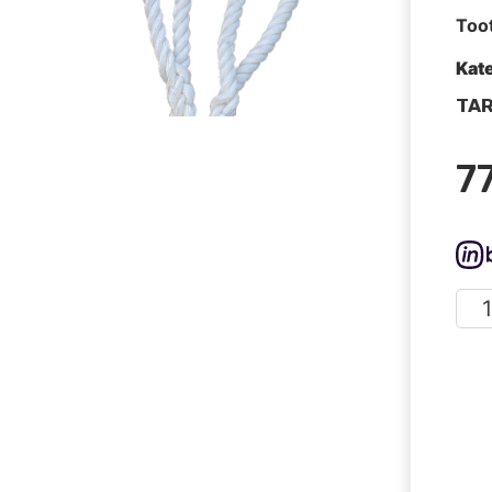
Too
Kat
TAR
7
Puks
10m
(26
/
126
kog