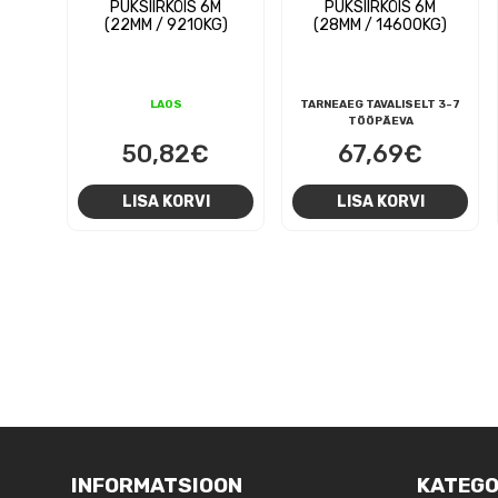
PUKSIIRKÖIS 6M
PUKSIIRKÖIS 6M
(22MM / 9210KG)
(28MM / 14600KG)
LAOS
TARNEAEG TAVALISELT 3-7
TÖÖPÄEVA
50,82
€
67,69
€
LISA KORVI
LISA KORVI
NAVIGEERIMINE
INFORMATSIOON
KATEGO