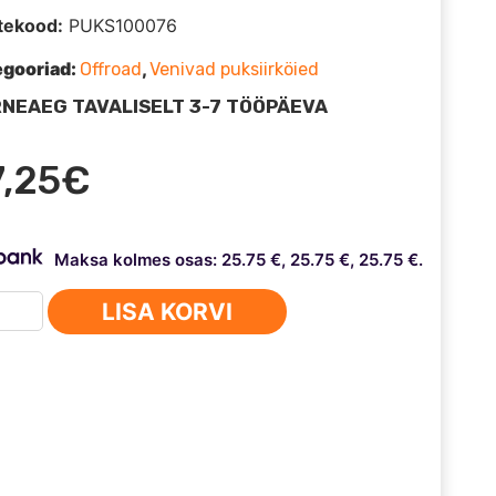
tekood:
PUKS100076
egooriad:
,
Offroad
Venivad puksiirköied
NEAEG TAVALISELT 3-7 TÖÖPÄEVA
7,25
€
Maksa kolmes osas: 25.75 €, 25.75 €, 25.75 €.
iirköis
LISA KORVI
mm
40kg)
us