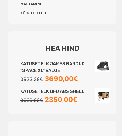
MATKAMINE
KÕIK TOOTED
HEA HIND
KATUSETELK JAMES BAROUD
"SPACE XL" VALGE
Algne
Praegune
3690,00
€
3923,28
€
hind
hind
KATUSETELK OFD ABS SHELL
oli:
on:
Algne
Praegune
2350,00
€
3923,28€.
3690,00€.
3039,02
€
hind
hind
oli:
on:
3039,02€.
2350,00€.