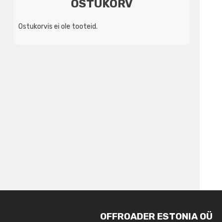
OSTUKORV
Ostukorvis ei ole tooteid.
OFFROADER ESTONIA OÜ