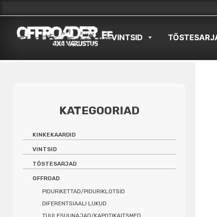
Skip
to
VINTSID
TÕSTESARJ
content
KATEGOORIAD
KINKEKAARDID
VINTSID
TÕSTESARJAD
OFFROAD
PIDURIKETTAD/PIDURIKLOTSID
DIFERENTSIAALI LUKUD
TUULESUUNAJAD/KAPOTIKAITSMED