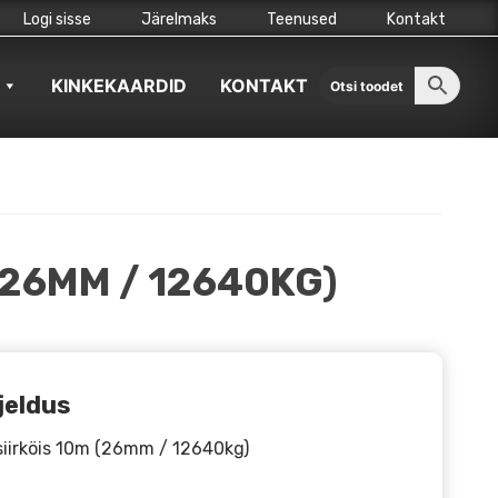
Logi sisse
Järelmaks
Teenused
Kontakt
KINKEKAARDID
KONTAKT
(26MM / 12640KG)
jeldus
iirköis 10m (26mm / 12640kg)