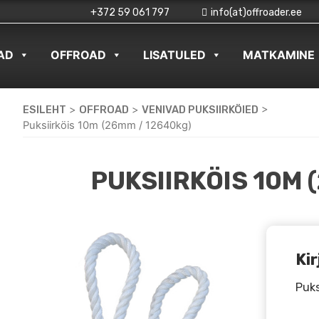
+372 59 061 797
info(at)offroader.ee
AD
OFFROAD
LISATULED
MATKAMINE
ESILEHT
>
OFFROAD
>
VENIVAD PUKSIIRKÖIED
>
Puksiirköis 10m (26mm / 12640kg)
PUKSIIRKÖIS 10M 
Kir
Puks