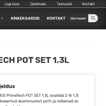
Logi sisse
Järelmaks
Teenused
Kontakt
KINKEKAARDID
KONTAKT
ECH POT SET 1.3L
jeldus
US PrimeTech POT SET 1.3L sisaldab 2 tk 1.3l
iseeritud alumiiniumist potti ja mõlemad on