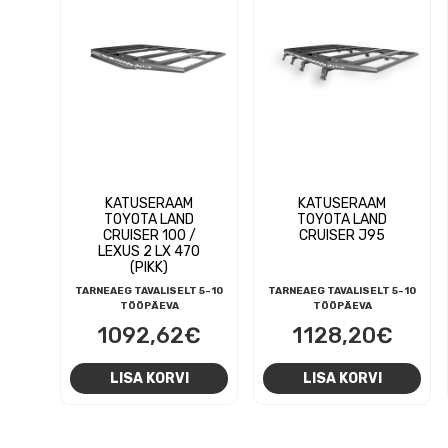
KATUSERAAM
KATUSERAAM
TOYOTA LAND
TOYOTA LAND
CRUISER 100 /
CRUISER J95
LEXUS 2 LX 470
(PIKK)
TARNEAEG TAVALISELT 5-10
TARNEAEG TAVALISELT 5-10
TÖÖPÄEVA
TÖÖPÄEVA
1092,62
€
1128,20
€
LISA KORVI
LISA KORVI