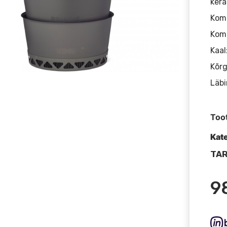
kera
Komp
Komp
Kaal
Kõrg
Läbi
Too
Kat
TAR
9