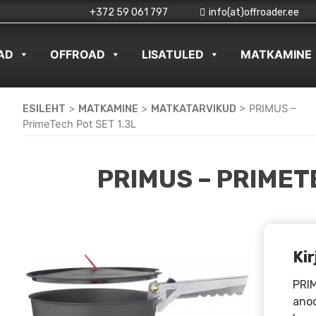
+372 59 061 797
info(at)offroader.ee
AD
OFFROAD
LISATULED
MATKAMINE
ESILEHT
>
MATKAMINE
>
MATKATARVIKUD
>
PRIMUS –
PrimeTech Pot SET 1.3L
PRIMUS – PRIMET
Kir
PRIM
anod