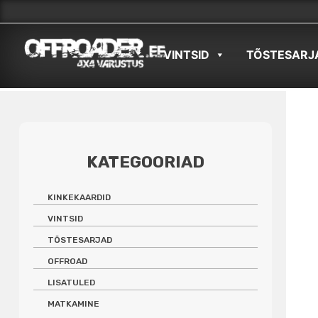
Skip
to
VINTSID
TÕSTESARJ
content
KATEGOORIAD
KINKEKAARDID
VINTSID
TÕSTESARJAD
OFFROAD
LISATULED
MATKAMINE