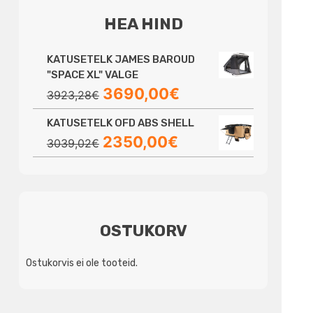
HEA HIND
KATUSETELK JAMES BAROUD
"SPACE XL" VALGE
Algne
Praegune
3690,00
€
3923,28
€
hind
hind
KATUSETELK OFD ABS SHELL
oli:
on:
Algne
Praegune
2350,00
€
3923,28€.
3690,00€.
3039,02
€
hind
hind
oli:
on:
3039,02€.
2350,00€.
OSTUKORV
Ostukorvis ei ole tooteid.