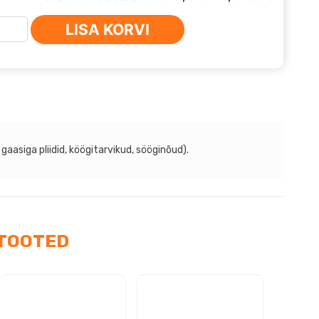
MUS
LISA KORVI
meTech
us
aasiga pliidid, köögitarvikud, sööginõud).
TOOTED