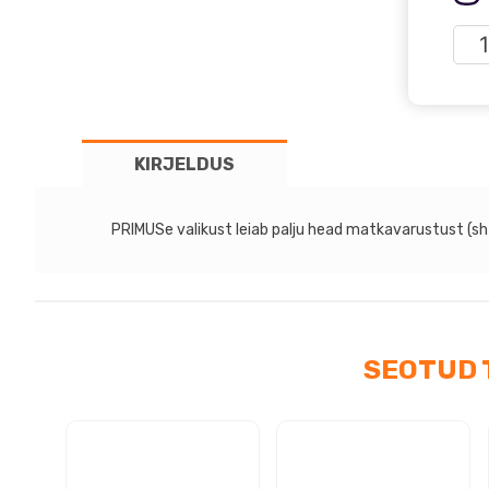
PRI
-
Pri
Pot
SET
KIRJELDUS
1.3L
kog
PRIMUSe valikust leiab palju head matkavarustust (sh g
SEOTUD 