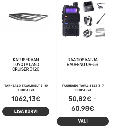
KATUSERAAM
RAADIOSAATJA
TOYOTA LAND
BAOFENG UV-5R
CRUISER J120
TARNEAEG TAVALISELT 5-10
TARNEAEG TAVALISELT 3-7
TÖÖPÄEVA
TÖÖPÄEVA
1062,13
€
50,82
€
–
Hinnavahem
60,98
€
LISA KORVI
50,82€
Sellel
VALI
kuni
tootel