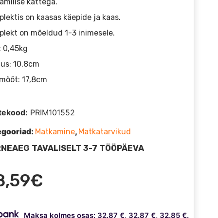
amilise kattega.
lektis on kaasas käepide ja kaas.
lekt on mõeldud 1-3 inimesele.
: 0,45kg
us: 10,8cm
mõõt: 17,8cm
tekood:
PRIM101552
egooriad:
,
Matkamine
Matkatarvikud
NEAEG TAVALISELT 3-7 TÖÖPÄEVA
8,59
€
Maksa kolmes osas: 32.87 €, 32.87 €, 32.85 €.