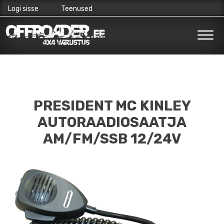
Logi sisse
Teenused
Skip
to
content
PRESIDENT MC KINLEY
AUTORAADIOSAATJA
AM/FM/SSB 12/24V