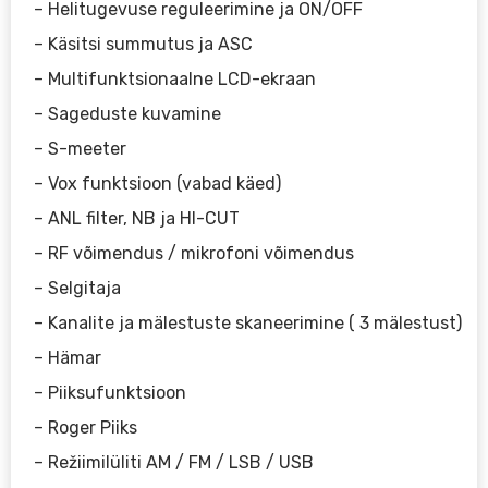
– Helitugevuse reguleerimine ja ON/OFF
– Käsitsi summutus ja ASC
– Multifunktsionaalne LCD-ekraan
– Sageduste kuvamine
– S-meeter
– Vox funktsioon (vabad käed)
– ANL filter, NB ja HI-CUT
– RF võimendus / mikrofoni võimendus
– Selgitaja
– Kanalite ja mälestuste skaneerimine ( 3 mälestust)
– Hämar
– Piiksufunktsioon
– Roger Piiks
– Režiimilüliti AM / FM / LSB / USB