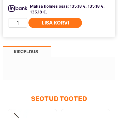
Maksa kolmes osas: 135.18 €, 135.18 €,
135.18 €.
President
LISA KORVI
Mc
Kinley
autoraadiosaatja
AM/FM/SSB
KIRJELDUS
12/24V
kogus
SEOTUD TOOTED