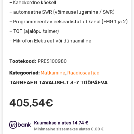
– Kahekordne käekell
– automaatne SWR (võimsuse lugemine / SWR)
– Programmeeritav eelseadistatud kanal (EMG 1 ja 2)
– TOT (ajalõpu taimer)
– Mikrofon Elektreet või dünaamiline
Tootekood:
PRES100980
Kategooriad:
,
Matkamine
Raadiosaatjad
TARNEAEG TAVALISELT 3-7 TÖÖPÄEVA
405,54
€
Kuumakse alates 14.74 €
Minimaalne sissemakse alates 0.00 €