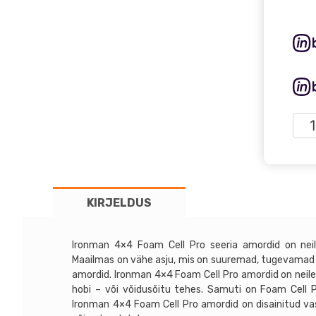
Mer
Ben
X-
klas
201
KIRJELDUS
–
Iro
4×4
Ironman 4×4 Foam Cell Pro seeria amordid on neil
tõst
Maailmas on vähe asju, mis on suuremad, tugevamad 
+4
amordid. Ironman 4×4 Foam Cell Pro amordid on neile,
kog
hobi – või võidusõitu tehes. Samuti on Foam Cell Pr
Ironman 4×4 Foam Cell Pro amordid on disainitud va