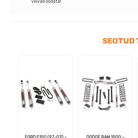
võivad oodata!
SEOTUD 
FORD F150 (97-03) –
DODGE RAM 1500 –