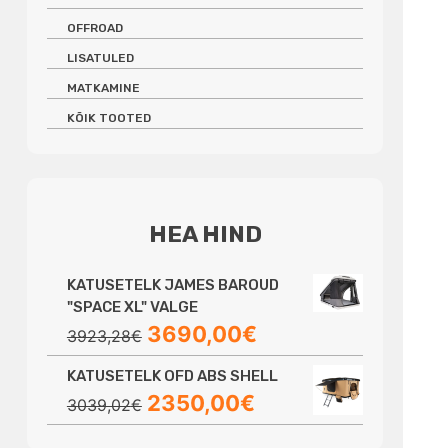
OFFROAD
LISATULED
MATKAMINE
KÕIK TOOTED
HEA HIND
KATUSETELK JAMES BAROUD
"SPACE XL" VALGE
Algne
Praegune
3690,00
€
3923,28
€
hind
hind
KATUSETELK OFD ABS SHELL
oli:
on:
Algne
Praegune
2350,00
€
3923,28€.
3690,00€.
3039,02
€
hind
hind
oli:
on: