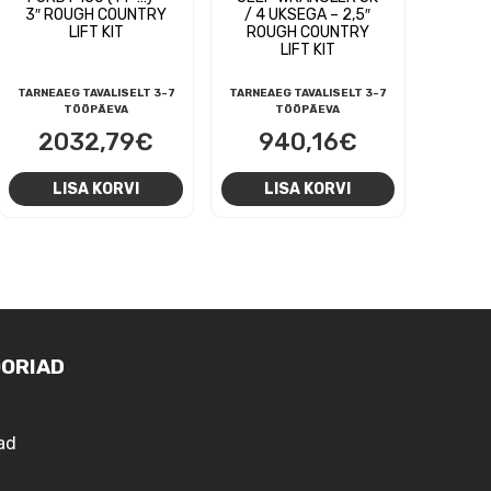
3″ ROUGH COUNTRY
/ 4 UKSEGA – 2,5″
LIFT KIT
ROUGH COUNTRY
LIFT KIT
TARNEAEG TAVALISELT 3-7
TARNEAEG TAVALISELT 3-7
TÖÖPÄEVA
TÖÖPÄEVA
2032,79
€
940,16
€
LISA KORVI
LISA KORVI
ORIAD
ad