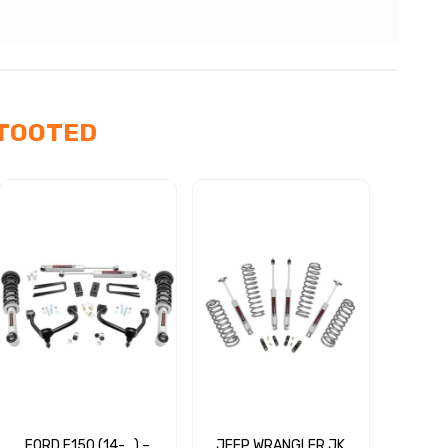
TOOTED
FORD F150 (14-…) –
JEEP WRANGLER JK