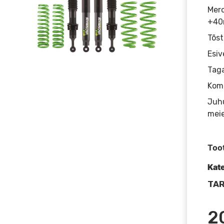
Merc
+4
Tõs
Esiv
Taga
Komp
Juhu
mei
Too
Kat
TAR
2