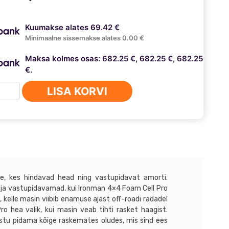
Kuumakse alates 69.42 €
Minimaalne sissemakse alates 0.00 €
Maksa kolmes osas: 682.25 €, 682.25 €, 682.25
€.
cedes
LISA KORVI
z
s
8+
nman
e, kes hindavad head ning vastupidavat amorti.
esari
ja vastupidavamad, kui Ironman 4×4 Foam Cell Pro
0mm
 kelle masin viibib enamuse ajast off-roadi radadel
us
o hea valik, kui masin veab tihti rasket haagist.
stu pidama kõige raskemates oludes, mis sind ees