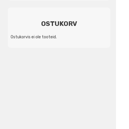
3039,02€.
2350,00€.
OSTUKORV
Ostukorvis ei ole tooteid.