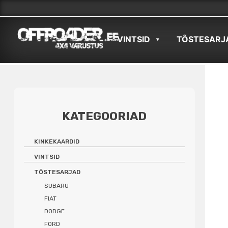
Skip
to
VINTSID
TÕSTESARJ
content
KATEGOORIAD
KINKEKAARDID
VINTSID
TÕSTESARJAD
SUBARU
FIAT
DODGE
FORD