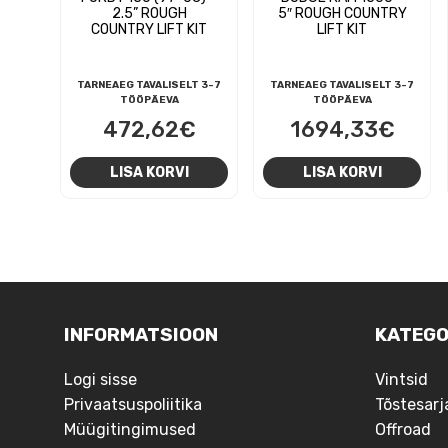
2.5” ROUGH
5″ ROUGH COUNTRY
COUNTRY LIFT KIT
LIFT KIT
TARNEAEG TAVALISELT 3-7
TARNEAEG TAVALISELT 3-7
TÖÖPÄEVA
TÖÖPÄEVA
472,62
€
1694,33
€
LISA KORVI
LISA KORVI
NAVIGEERIMINE
INFORMATSIOON
KATEGO
Logi sisse
Vintsid
Privaatsuspoliitika
Tõstesarj
Müügitingimused
Offroad