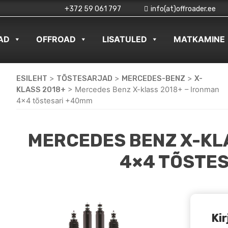
+372 59 061 797
info(at)offroader.ee
AD
OFFROAD
LISATULED
MATKAMINE
ESILEHT
>
TÕSTESARJAD
>
MERCEDES-BENZ
>
X-
KLASS 2018+
>
Mercedes Benz X-klass 2018+ – Ironman
4×4 tõstesari +40mm
MERCEDES BENZ X-KL
4×4 TÕSTE
Kir