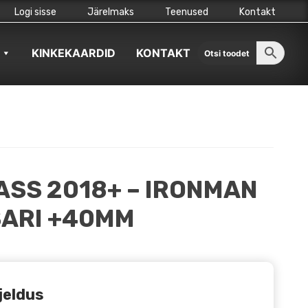
Logi sisse
Järelmaks
Teenused
Kontakt
KINKEKAARDID
KONTAKT
ASS 2018+ – IRONMAN
SARI +40MM
jeldus