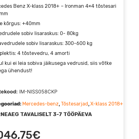
edes Benz X-klass 2018+ – Ironman 4×4 tõstesari
0mm
te kõrgus: +40mm
edrudele sobiv lisaraskus: 0- 80kg
vedrudele sobiv lisaraskus: 300-600 kg
lektis: 4 tõstevedru, 4 amorti
l kui ei leia sobiva jäikusega vedrusid, siis võtke
ega ühendust!
tekood:
IM-NISS058CKP
egooriad:
,
,
Mercedes-benz
Tõstesarjad
X-klass 2018+
NEAEG TAVALISELT 3-7 TÖÖPÄEVA
046,75
€