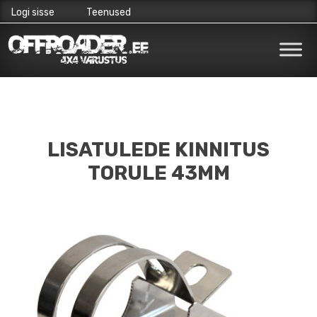
Logi sisse
Teenused
Skip
to
content
LISATULEDE KINNITUS
TORULE 43MM