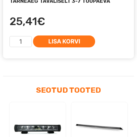
TARNEAEG TAVALISELT 3-7 TÖÖPÄEVA
25,41
€
Lisatulede
LISA KORVI
kinnitus
torule
43mm
kogus
SEOTUD TOOTED