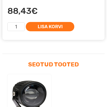
88,43
€
LED
LISA KORVI
Udutuli
90mm
SAE
kogus
SEOTUD TOOTED