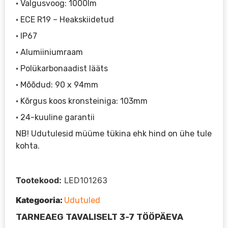
• Valgusvoog: 1000lm
• ECE R19 – Heakskiidetud
• IP67
• Alumiiniumraam
• Polükarbonaadist lääts
• Mõõdud: 90 x 94mm
• Kõrgus koos kronsteiniga: 103mm
• 24-kuuline garantii
NB! Udutulesid müüme tükina ehk hind on ühe tule
kohta.
Tootekood:
LED101263
Kategooria:
Udutuled
TARNEAEG TAVALISELT 3-7 TÖÖPÄEVA