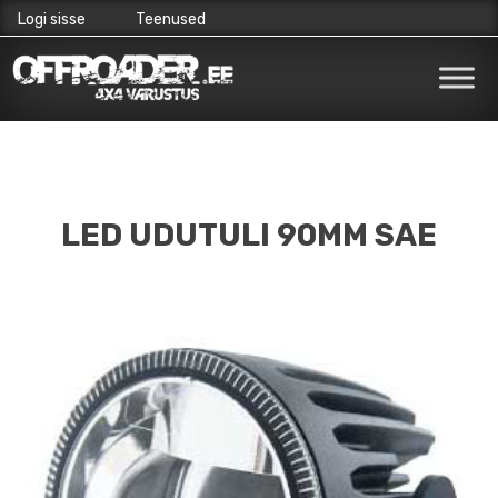
Logi sisse
Teenused
Skip
to
content
LED UDUTULI 90MM SAE