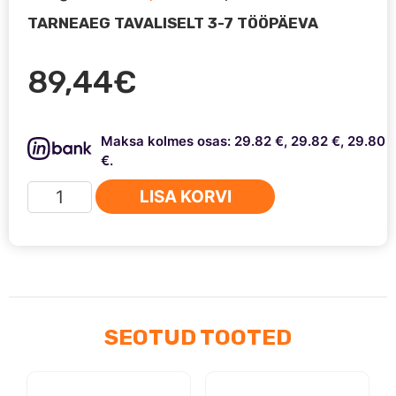
TARNEAEG TAVALISELT 3-7 TÖÖPÄEVA
89,44
€
Maksa kolmes osas: 29.82 €, 29.82 €, 29.80
€.
LED-
LISA KORVI
päevatuled
12V
kogus
SEOTUD TOOTED