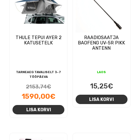
THULE TEPUI AYER 2
RAADIOSAATJA
KATUSETELK
BAOFENG UV-5R PIKK
ANTENN
TARNEAEG TAVALISELT 3-7
LAOS
TÖÖPÄEVA
Algne
15,25
€
2153,74
€
hind
Praegune
1590,00
€
LISA KORVI
oli:
hind
LISA KORVI
2153,74€.
on:
1590,00€.