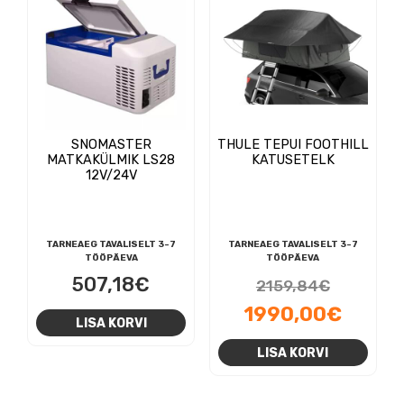
SNOMASTER
THULE TEPUI FOOTHILL
MATKAKÜLMIK LS28
KATUSETELK
12V/24V
TARNEAEG TAVALISELT 3-7
TARNEAEG TAVALISELT 3-7
TÖÖPÄEVA
TÖÖPÄEVA
Algne
507,18
€
2159,84
€
hind
Praeg
1990,00
€
LISA KORVI
oli:
hind
LISA KORVI
2159,8
on:
1990,