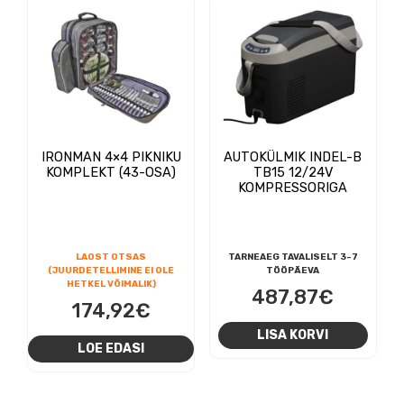
IRONMAN 4×4 PIKNIKU
AUTOKÜLMIK INDEL-B
KOMPLEKT (43-OSA)
TB15 12/24V
KOMPRESSORIGA
LAOST OTSAS
TARNEAEG TAVALISELT 3-7
(JUURDETELLIMINE EI OLE
TÖÖPÄEVA
HETKEL VÕIMALIK)
487,87
€
174,92
€
LISA KORVI
LOE EDASI