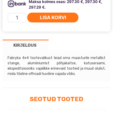
Maksa kolmes osas: 297.30 €, 297.30 €,
297.29 €.
Katuseraam
LISA KORVI
NISSAN
PATROL
GU4
(pikk,
KIRJELDUS
võrkpõhjaga)
kogus
Fabryka 4×4 tootevalikust leiad oma maasturile metallist
stange, alumiiniumist põhjakaitse, katuseraami,
ekspeditsiooniks vajalikke erinevaid tooteid ja muud olulist,
mida tõeline offroadi huviline vajada võiks.
SEOTUD TOOTED