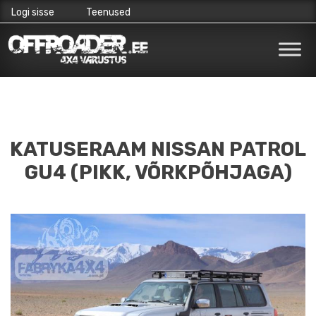
Logi sisse
Teenused
Skip
to
content
KATUSERAAM NISSAN PATROL
GU4 (PIKK, VÕRKPÕHJAGA)