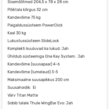
Sisemõõtmed 204,5 x 78 x 28 cm
Põiktala kõrgus 32 cm
Kandevõime 75 kg
Paigaldussüsteem PowerClick
Kaal 30 kg
Lukustussüsteem SlideLock
Komplekti kuuluvad ka lukud: Jah
Ühildub süsteemiga One Key System: Jah
Kandevõime (suusapaar) 4-6
Kandevõime (lumelaud) 3-5
Maksimaalne suusapikkus 200 cm
Suusahoidik: Ei
Värv Titan Matte
Sobib talale Thule WingBar Evo: Jah