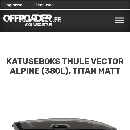
Logi sisse
Teenused
Skip
to
content
KATUSEBOKS THULE VECTOR
ALPINE (380L), TITAN MATT