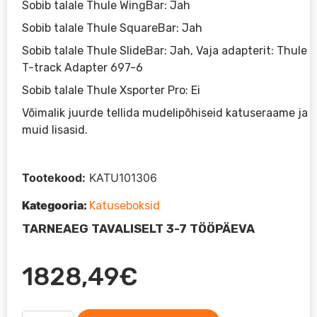
Sobib talale Thule WingBar: Jah
Sobib talale Thule SquareBar: Jah
Sobib talale Thule SlideBar: Jah, Vaja adapterit: Thule
T-track Adapter 697-6
Sobib talale Thule Xsporter Pro: Ei
Võimalik juurde tellida mudelipõhiseid katuseraame ja
muid lisasid.
Tootekood:
KATU101306
Kategooria:
Katuseboksid
TARNEAEG TAVALISELT 3-7 TÖÖPÄEVA
1828,49
€
Katuseboks