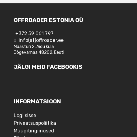
OFFROADER ESTONIA OÜ
+372 59 061 797
info(at)offroader.ee
Maasturi 2, Aidu küla
Jõgevamaa 48202, Eesti
JÄLGI MEID FACEBOOKIS
INFORMATSIOON
Logi sisse
Privaatsuspoliitika
Müügitingimused