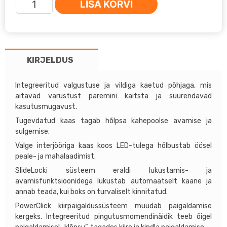
LISA KORVI
THULE
Vector
Alpine
(380L),
KIRJELDUS
Titan
Matt
kogus
Integreeritud valgustuse ja vildiga kaetud põhjaga, mis
aitavad varustust paremini kaitsta ja suurendavad
kasutusmugavust.
Tugevdatud kaas tagab hõlpsa kahepoolse avamise ja
sulgemise.
Valge interjööriga kaas koos LED-tulega hõlbustab öösel
peale- ja mahalaadimist.
SlideLocki süsteem eraldi lukustamis- ja
avamisfunktsioonidega lukustab automaatselt kaane ja
annab teada, kui boks on turvaliselt kinnitatud.
PowerClick kiirpaigaldussüsteem muudab paigaldamise
kergeks. Integreeritud pingutusmomendinäidik teeb õigel