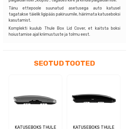
paigaldamisel „klõpsu”, tagades kiire ja kindla paigaldamise.
Tänu ettepoole suunatud asetusega auto katusel
tagatakse täielik ligipääs pakiruumile, häirimata katuseboksi
kasutamist.
Komplekti kuulub Thule Box Lid Cover, et kaitsta boksi
hoiustamise ajal kriimustuste ja tolmu eest.
SEOTUD TOOTED
KATUSEBOKS THULE
KATUSEBOKS THULE