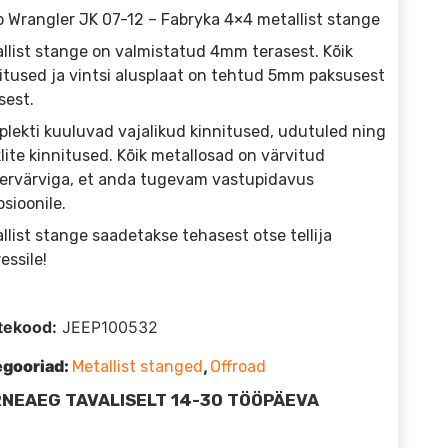
 Wrangler JK 07-12 – Fabryka 4×4 metallist stange
llist stange on valmistatud 4mm terasest. Kõik
itused ja vintsi alusplaat on tehtud 5mm paksusest
sest.
lekti kuuluvad vajalikud kinnitused, udutuled ning
lite kinnitused. Kõik metallosad on värvitud
ervärviga, et anda tugevam vastupidavus
osioonile.
llist stange saadetakse tehasest otse tellija
essile!
tekood:
JEEP100532
egooriad:
,
Metallist stanged
Offroad
NEAEG TAVALISELT 14-30 TÖÖPÄEVA