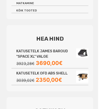
MATKAMINE
KÕIK TOOTED
HEA HIND
KATUSETELK JAMES BAROUD
"SPACE XL" VALGE
Algne
Praegune
3690,00
€
3923,28
€
hind
hind
KATUSETELK OFD ABS SHELL
oli:
on:
Algne
Praegune
2350,00
€
3923,28€.
3690,00€.
3039,02
€
hind
hind
oli:
on:
3039,02€.
2350,00€.