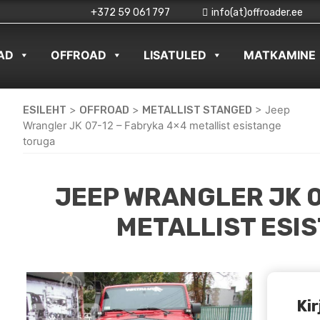
+372 59 061 797
info(at)offroader.ee
AD
OFFROAD
LISATULED
MATKAMINE
ESILEHT
>
OFFROAD
>
METALLIST STANGED
>
Jeep
Wrangler JK 07-12 – Fabryka 4×4 metallist esistange
toruga
JEEP WRANGLER JK 0
METALLIST ESI
Kir