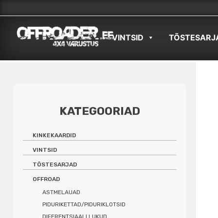
Skip
to
VINTSID
TÕSTESARJ
content
KATEGOORIAD
KINKEKAARDID
VINTSID
TÕSTESARJAD
OFFROAD
ASTMELAUAD
PIDURIKETTAD/PIDURIKLOTSID
DIFERENTSIAALI LUKUD