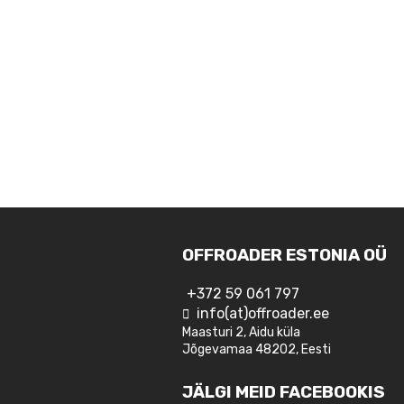
OFFROADER ESTONIA OÜ
+372 59 061 797
info(at)offroader.ee
Maasturi 2, Aidu küla
Jõgevamaa 48202, Eesti
JÄLGI MEID FACEBOOKIS