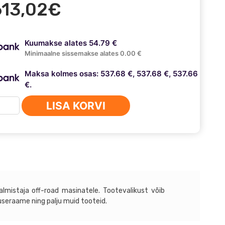
613,02
€
Kuumakse alates 54.79 €
Minimaalne sissemakse alates 0.00 €
Maksa kolmes osas: 537.68 €, 537.68 €, 537.66
€.
p
LISA KORVI
ngler
ryka
lmistaja off-road masinatele. Tootevalikust võib
llist
tuseraame ning palju muid tooteid.
tange
ga