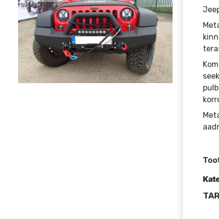
Jeep
Meta
kinn
tera
Komp
seek
pulb
korr
Meta
aadr
Too
Kat
TAR