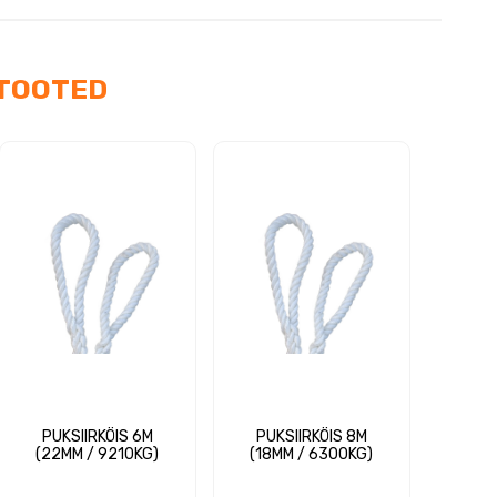
us
TOOTED
PUKSIIRKÖIS 6M
PUKSIIRKÖIS 8M
(22MM / 9210KG)
(18MM / 6300KG)