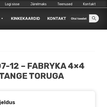
Logi sisse
Järelmaks
Teenused
Kontakt
KINKEKAARDID
KONTAKT
7-12 – FABRYKA 4×4
STANGE TORUGA
jeldus