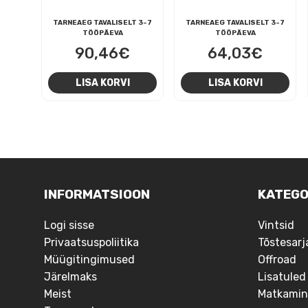
TARNEAEG TAVALISELT 3-7
TARNEAEG TAVALISELT 3-7
TÖÖPÄEVA
TÖÖPÄEVA
90,46
€
64,03
€
LISA KORVI
LISA KORVI
NAVIGEERIMINE
INFORMATSIOON
KATEGO
Logi sisse
Vintsid
Privaatsuspoliitika
Tõstesarj
Müügitingimused
Offroad
Järelmaks
Lisatuled
Meist
Matkamin