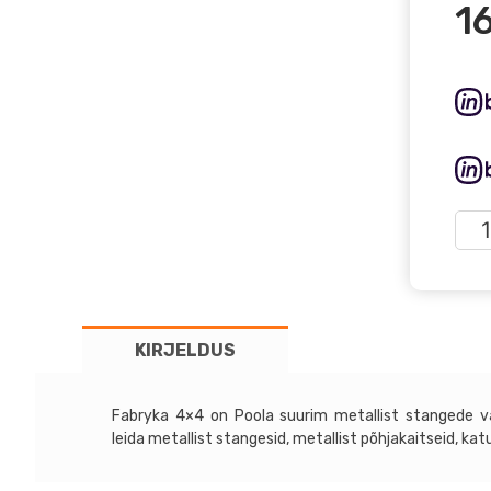
1
Jee
Wra
JK
07-
12
KIRJELDUS
-
Fab
4x4
Fabryka 4×4 on Poola suurim metallist stangede va
meta
leida metallist stangesid, metallist põhjakaitseid, ka
esis
toru