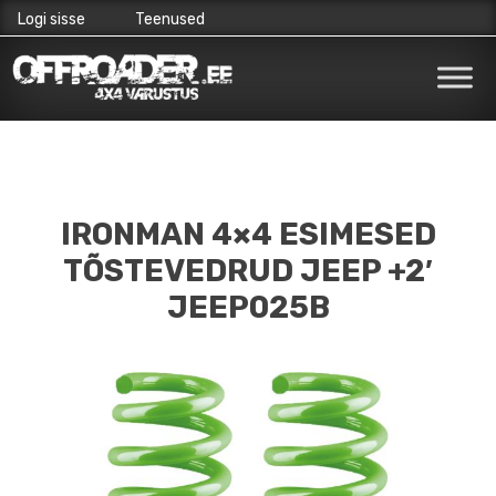
Logi sisse
Teenused
Skip
to
content
IRONMAN 4×4 ESIMESED
TÕSTEVEDRUD JEEP +2′
JEEP025B