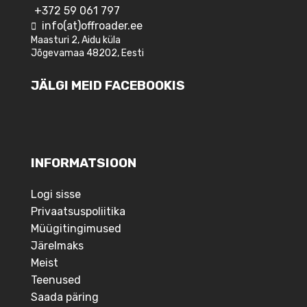
+372 59 061 797
info(at)offroader.ee
Maasturi 2, Aidu küla
Jõgevamaa 48202, Eesti
JÄLGI MEID FACEBOOKIS
INFORMATSIOON
Logi sisse
Privaatsuspoliitika
Müügitingimused
Järelmaks
Meist
Teenused
Saada päring