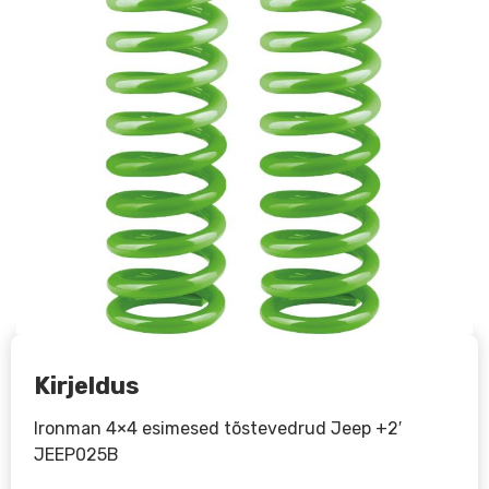
Kirjeldus
Ironman 4×4 esimesed tõstevedrud Jeep +2′
JEEP025B