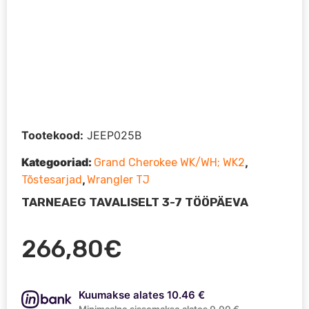
Tootekood:
JEEP025B
Kategooriad:
,
Grand Cherokee WK/WH; WK2
,
Tõstesarjad
Wrangler TJ
TARNEAEG TAVALISELT 3-7 TÖÖPÄEVA
266,80
€
Kuumakse alates 10.46 €
Minimaalne sissemakse alates 0.00 €