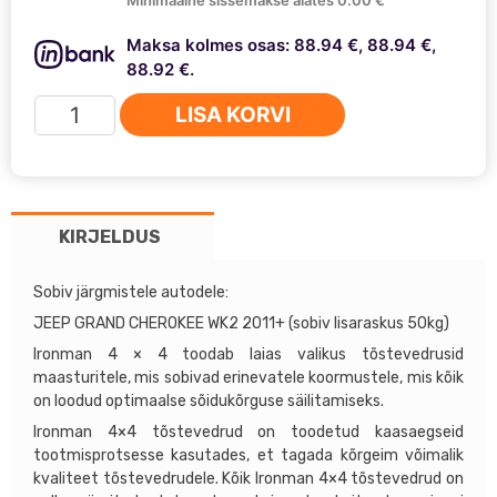
Maksa kolmes osas: 88.94 €, 88.94 €,
88.92 €.
Ironman
LISA KORVI
4x4
esimesed
tõstevedrud
Jeep
KIRJELDUS
+2'
JEEP025B
kogus
Sobiv järgmistele autodele:
JEEP GRAND CHEROKEE WK2 2011+ (sobiv lisaraskus 50kg)
Ironman 4 × 4 toodab laias valikus tõstevedrusid
maasturitele, mis sobivad erinevatele koormustele, mis kõik
on loodud optimaalse sõidukõrguse säilitamiseks.
Ironman 4×4 tõstevedrud on toodetud kaasaegseid
tootmisprotsesse kasutades, et tagada kõrgeim võimalik
kvaliteet tõstevedrudele. Kõik Ironman 4×4 tõstevedrud on