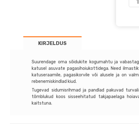
4X4
600
Ilma
kat
tran
KIRJELDUS
180
kog
Suurendage oma sõidukite kogumahtu ja vabastage
katusel asuvate pagasihoiukottidega. Need ilmastiku
katuseraamile, pagasikorvile või alusele ja on val
rebenemiskindlad kiud.
Tugevad sidumisrihmad ja pandlad pakuvad turvalis
tõmblukud koos sisseehitatud takjapaelaga hoiav
kaitstuna.