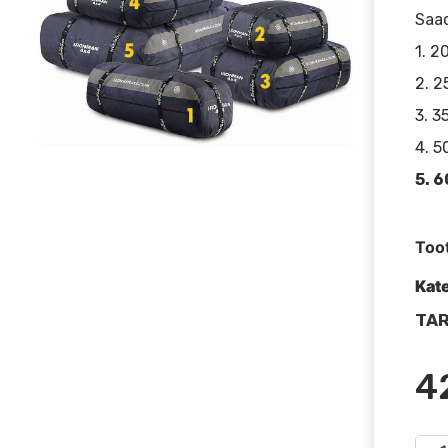
Saad
1. 2
2. 2
3. 3
4. 5
5. 6
Too
Kat
TAR
4
IRO