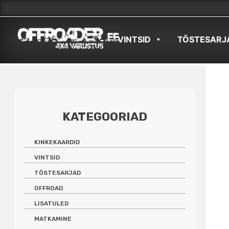
Skip
to
VINTSID
TÕSTESARJ
content
KATEGOORIAD
KINKEKAARDID
VINTSID
TÕSTESARJAD
OFFROAD
LISATULED
MATKAMINE