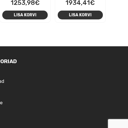
1253,98
€
1934,41
€
LISA KORVI
LISA KORVI
ORIAD
ad
e