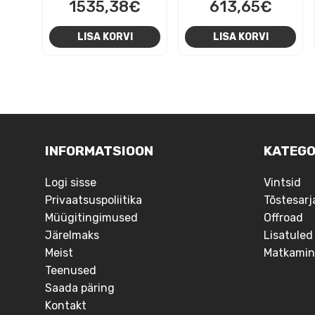
1535,38
€
613,65
€
LISA KORVI
LISA KORVI
NAVIGEERIMINE
INFORMATSIOON
KATEGO
Logi sisse
Vintsid
Privaatsuspoliitika
Tõstesarj
Müügitingimused
Offroad
Järelmaks
Lisatuled
Meist
Matkamin
Teenused
Saada päring
Kontakt