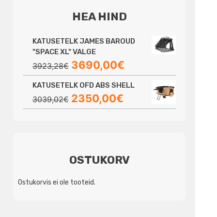
HEA HIND
KATUSETELK JAMES BAROUD
"SPACE XL" VALGE
Algne
Praegune
3690,00
€
3923,28
€
hind
hind
KATUSETELK OFD ABS SHELL
oli:
on:
Algne
Praegune
2350,00
€
3923,28€.
3690,00€.
3039,02
€
hind
hind
oli:
on:
3039,02€.
2350,00€.
OSTUKORV
Ostukorvis ei ole tooteid.