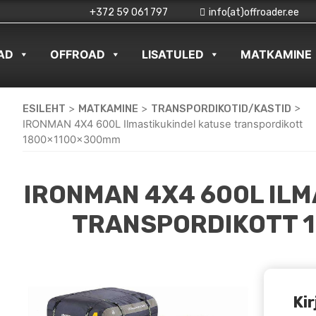
+372 59 061 797
info(at)offroader.ee
AD
OFFROAD
LISATULED
MATKAMINE
ESILEHT
>
MATKAMINE
>
TRANSPORDIKOTID/KASTID
>
IRONMAN 4X4 600L Ilmastikukindel katuse transpordikott
1800x1100x300mm
IRONMAN 4X4 600L IL
TRANSPORDIKOTT 
Kir