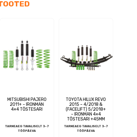
TOOTED
MITSUBISHI PAJERO
TOYOTA HILUX REVO
2011+ – IRONMAN
2015 – 4/2018 &
4×4 TÕSTESARI
(FACELIFT) 5/2018+
– IRONMAN 4×4
TÕSTESARI +45MM
TARNEAEG TAVALISELT 3-7
TARNEAEG TAVALISELT 3-7
TÖÖPÄEVA
TÖÖPÄEVA