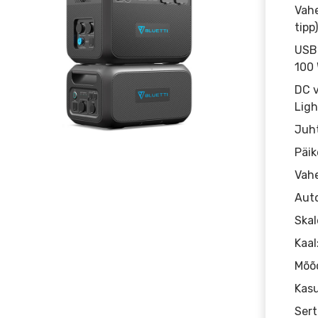
Vahe
tipp)
USB-
100
DC v
Ligh
Juht
Päik
Vahe
Auto
Skal
Kaal
Mõõd
Kas
Sert