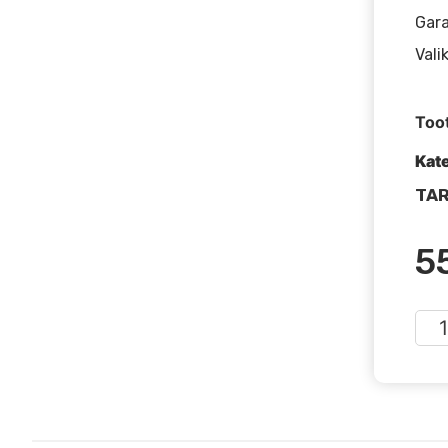
Gara
Vali
Too
Kat
TAR
5
BLU
AC2
Com
(4
kog