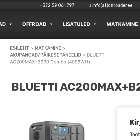
+372 59 061 797
info(at)offroader.ee
AD
OFFROAD
LISATULED
MATKAMINE
ESILEHT
>
MATKAMINE
>
AKUPANGAD/PÄIKESEPANEELID
>
BLUETTI
AC200MAX+B230 Combo (4096WH）
BLUETTI AC200MAX+B
Kir
Toot