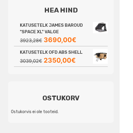
HEA HIND
KATUSETELK JAMES BAROUD
"SPACE XL" VALGE
Algne
Praegune
3690,00
€
3923,28
€
hind
hind
KATUSETELK OFD ABS SHELL
oli:
on:
Algne
Praegune
2350,00
€
3923,28€.
3690,00€.
3039,02
€
hind
hind
oli:
on:
3039,02€.
2350,00€.
OSTUKORV
Ostukorvis ei ole tooteid.