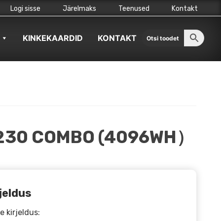
Logi sisse
Järelmaks
Teenused
Kontakt
KINKEKAARDID
KONTAKT
230 COMBO (4096WH）
jeldus
e kirjeldus: