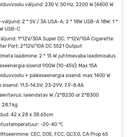
lduvvoolu väljund: 230 V, 50 Hz, 2200 W (4400 W
väljund: 2 * 5V / 3A USA-A; 2 * 18W USB-A 18W; 1 *
 W USB-C
äljund: 1*12V/30A Super DC; 1*12V/10A Cigarette
ter Port; 2*12V/10A DC 5521 Output
meta laadimine: 2 * 15 W juhtmevaba laadimisalus
eseenergia sisend 900W (10-45V): Max 15A
lduvvoolu + päikeseenergia sisend: max 1400 W
 sisend: 11,5-14,5V; 23-29V, 7,9-8,4A
eeritavus: laiendatav W /2*B230 or 2*B300
: 28,1 kg
ud: 42 x 28 x 38.65cm
utustemperatuur: -20-40 ℃
ifitseerimine: CEC, DOE, FCC, QC3.0, CA Prop 65