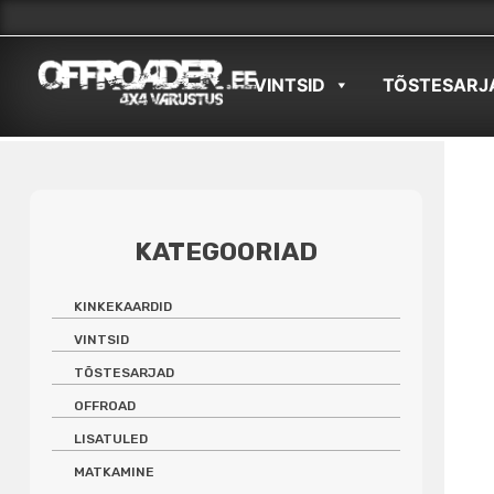
Skip
to
VINTSID
TÕSTESARJ
content
KATEGOORIAD
KINKEKAARDID
VINTSID
TÕSTESARJAD
OFFROAD
LISATULED
MATKAMINE