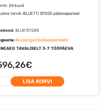
ntii: 24 kuud
kuline tarvik: BLUETTI SP200 päikesepaneel
tekood:
BLUE101289
egooria:
Akupangad/päikesepaneelid
NEAEG TAVALISELT 3-7 TÖÖPÄEVA
596,26
€
ETTI
LISA KORVI
00MAX+B230
bo
096WH）
us