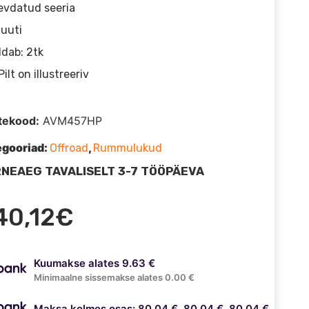
evdatud seeria
uuti
ldab: 2tk
Pilt on illustreeriv
tekood:
AVM457HP
egooriad:
,
Offroad
Rummulukud
NEAEG TAVALISELT 3-7 TÖÖPÄEVA
40,12
€
Kuumakse alates 9.63 €
Minimaalne sissemakse alates 0.00 €
Maksa kolmes osas: 80.04 €, 80.04 €, 80.04 €.