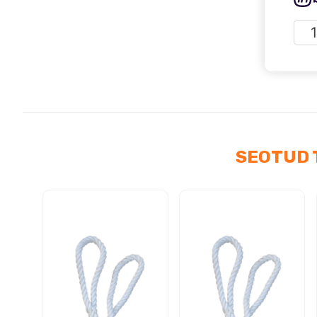
AV
rum
Suz
Jim
(199
HP
kog
SEOTUD 