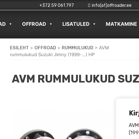
+372 59 061 797
info(at)offroader.ee
AD
OFFROAD
LISATULED
MATKAMINE
ESILEHT
>
OFFROAD
>
RUMMULUKUD
>
AVM
rummulukud Suzuki Jimny (1999-…) HP
AVM RUMMULUKUD SUZU
Kir
AVM
(199