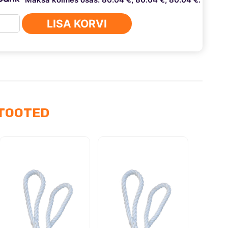
M
LISA KORVI
mulukud
uki
ny
9-...)
us
TOOTED