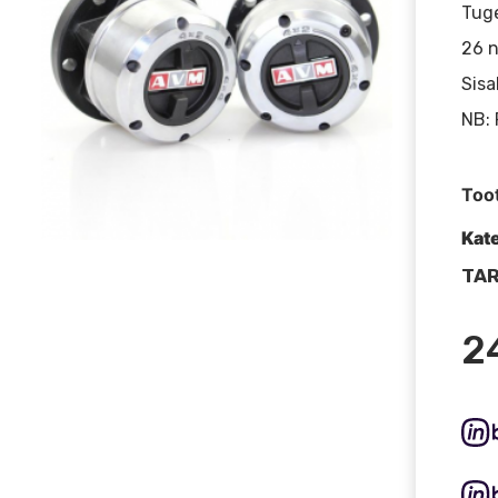
Tug
26 n
Sisa
NB: 
Too
Kat
TAR
2