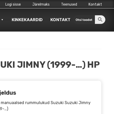
Logi sisse
Järelmaks
Teenused
Kontakt
KINKEKAARDID
KONTAKT
KI JIMNY (1999-…) HP
jeldus
 manuaalsed rummulukud Suzuki Suzuki Jimny
9-…)