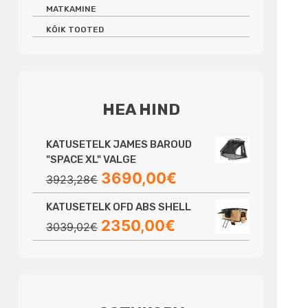
MATKAMINE
KÕIK TOOTED
HEA HIND
KATUSETELK JAMES BAROUD
"SPACE XL" VALGE
Algne
Praegune
3690,00
€
3923,28
€
hind
hind
KATUSETELK OFD ABS SHELL
oli:
on:
Algne
Praegune
2350,00
€
3923,28€.
3690,00€.
3039,02
€
hind
hind
oli:
on:
3039,02€.
2350,00€.