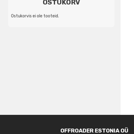
OSTUKORV
Ostukorvis ei ole tooteid.
OFFROADER ESTONIA OÜ