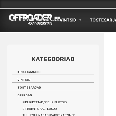
Skip
to
VINTSID
TÕSTESARJ
content
KATEGOORIAD
KINKEKAARDID
VINTSID
TÕSTESARJAD
OFFROAD
PIDURIKETTAD/PIDURIKLOTSID
DIFERENTSIAALI LUKUD
TUULESUUNAJAD/KAPOTIKAITSMED