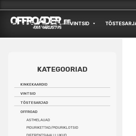
Skip
to
VINTSID
TÕSTESARJ
content
KATEGOORIAD
KINKEKAARDID
VINTSID
TÕSTESARJAD
OFFROAD
ASTMELAUAD
PIDURIKETTAD/PIDURIKLOTSID
DIFERENTSIAALI LUKUD