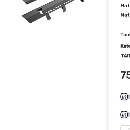
Mate
Mat
Too
Kat
TAR
7
Ast