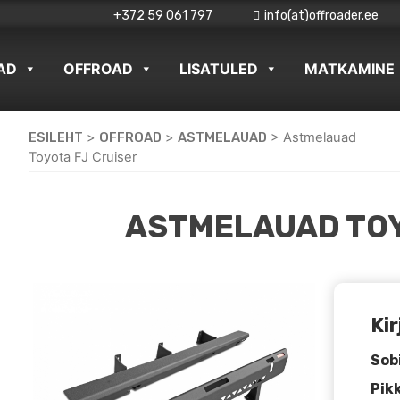
+372 59 061 797
info(at)offroader.ee
AD
OFFROAD
LISATULED
MATKAMINE
ESILEHT
>
OFFROAD
>
ASTMELAUAD
>
Astmelauad
Toyota FJ Cruiser
ASTMELAUAD TOY
Kir
Sob
Pik