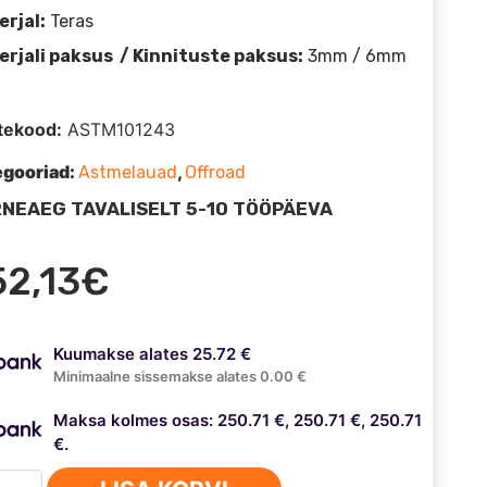
rjal:
Teras
erjali paksus / Kinnituste paksus:
3mm / 6mm
tekood:
ASTM101243
egooriad:
,
Astmelauad
Offroad
NEAEG TAVALISELT 5-10 TÖÖPÄEVA
52,13
€
Kuumakse alates 25.72 €
Minimaalne sissemakse alates 0.00 €
Maksa kolmes osas: 250.71 €, 250.71 €, 250.71
€.
melauad