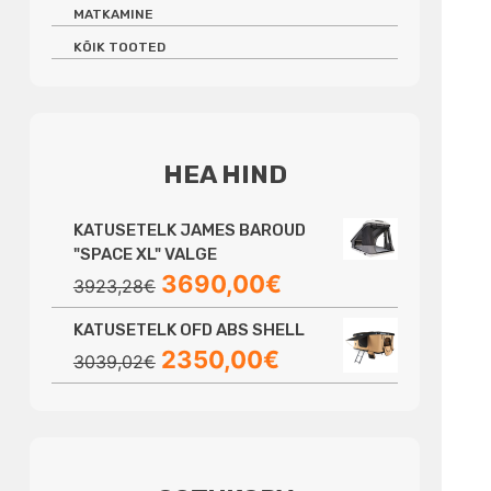
MATKAMINE
KÕIK TOOTED
HEA HIND
KATUSETELK JAMES BAROUD
"SPACE XL" VALGE
Algne
Praegune
3690,00
€
3923,28
€
hind
hind
KATUSETELK OFD ABS SHELL
oli:
on:
Algne
Praegune
2350,00
€
3923,28€.
3690,00€.
3039,02
€
hind
hind
oli:
on:
3039,02€.
2350,00€.