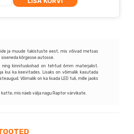
LISA KORVI
ota
ser
us
vide ja muude takistuste eest, mis võivad metsas
 siseneda kõrgesse autosse.
 ning kinnituskohad on tehtud 6mm materjalist.
a kui ka keevitades. Lisaks on võimalik kasutada
teaugud. Võimalik on ka lisada LED tuli, mille jaoks
 katte, mis näeb välja nagu Raptor värvikate.
TOOTED