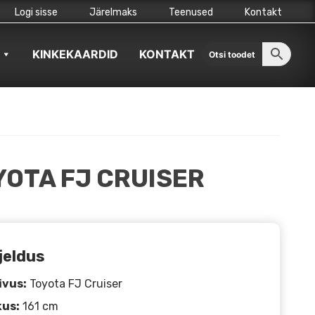
Logi sisse
Järelmaks
Teenused
Kontakt
KINKEKAARDID
KONTAKT
OTA FJ CRUISER
jeldus
ivus:
Toyota FJ Cruiser
kus:
161 cm