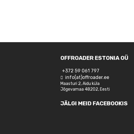
OFFROADER ESTONIA OÜ
+372 59 061 797
info(at)offroader.ee
Maasturi 2, Aidu küla
Jõgevamaa 48202, Eesti
JÄLGI MEID FACEBOOKIS