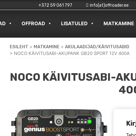
+372 59 061 797
info(at)offroader.ee
AD
OFFROAD
LISATULED
MATKAMINE
ESILEHT
>
MATKAMINE
>
AKULAADIJAD/KÄIVITUSABID
>
NOCO KÄIVITUSABI-AKUPANK GB20 SPORT 12V 400A
NOCO KÄIVITUSABI-AK
40
Kir
Tehn