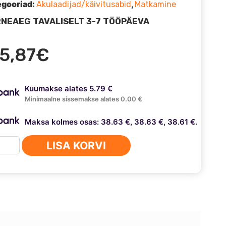
egooriad:
,
Akulaadijad/käivitusabid
Matkamine
NEAEG TAVALISELT 3-7 TÖÖPÄEVA
15,87
€
Kuumakse alates 5.79 €
Minimaalne sissemakse alates 0.00 €
Maksa kolmes osas: 38.63 €, 38.63 €, 38.61 €.
CO
LISA KORVI
VITUSABI-
PANK
0
RT
A
us