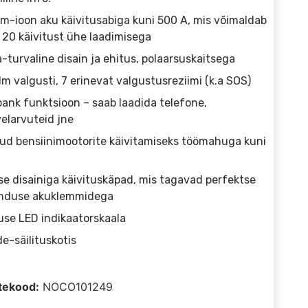
ium-ioon aku käivitusabiga kuni 500 A, mis võimaldab
 20 käivitust ühe laadimisega
a-turvaline disain ja ehitus, polaarsuskaitsega
lm valgusti, 7 erinevat valgustusreziimi (k.a SOS)
ank funktsioon – saab laadida telefone,
elarvuteid jne
ud bensiinimootorite käivitamiseks töömahuga kuni
e disainiga käivituskäpad, mis tagavad perfektse
nduse akuklemmidega
use LED indikaatorskaala
e-säilituskotis
tekood:
NOCO101249