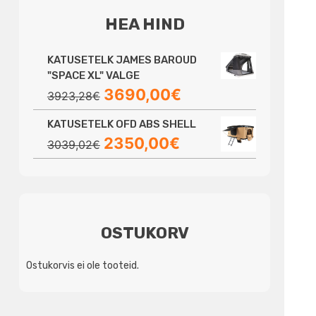
HEA HIND
KATUSETELK JAMES BAROUD
"SPACE XL" VALGE
Algne
Praegune
3690,00
€
3923,28
€
hind
hind
KATUSETELK OFD ABS SHELL
oli:
on:
Algne
Praegune
2350,00
€
3923,28€.
3690,00€.
3039,02
€
hind
hind
oli:
on:
3039,02€.
2350,00€.
OSTUKORV
Ostukorvis ei ole tooteid.