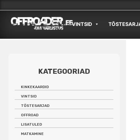
Skip
to
VINTSID
TÕSTESARJ
content
KATEGOORIAD
KINKEKAARDID
VINTSID
TÕSTESARJAD
OFFROAD
LISATULED
MATKAMINE