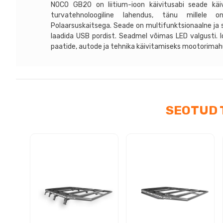
NOCO GB20 on liitium-ioon käivitusabi seade kä
turvatehnoloogiline lahendus, tänu millele 
Polaarsuskaitsega. Seade on multifunktsionaalne j
laadida USB pordist. Seadmel võimas LED valgusti. 
paatide, autode ja tehnika käivitamiseks mootorimahu
SEOTUD 