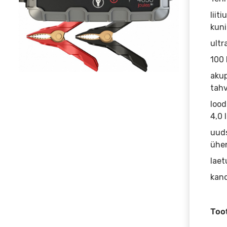
liit
kuni
ultr
100 
akup
tahv
lood
4,0 l
uuds
ühe
laet
kand
Too