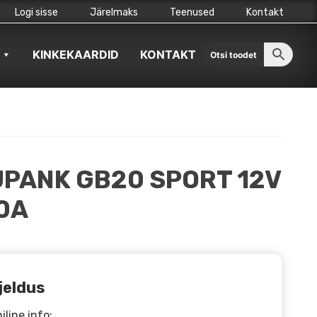
Logi sisse
Järelmaks
Teenused
Kontakt
KINKEKAARDID
KONTAKT
UPANK GB20 SPORT 12V
0A
jeldus
iline info: