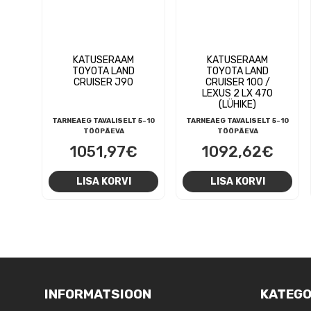
KATUSERAAM
KATUSERAAM
TOYOTA LAND
TOYOTA LAND
CRUISER J90
CRUISER 100 /
LEXUS 2 LX 470
(LÜHIKE)
TARNEAEG TAVALISELT 5-10
TARNEAEG TAVALISELT 5-10
TÖÖPÄEVA
TÖÖPÄEVA
1051,97
€
1092,62
€
LISA KORVI
LISA KORVI
NAVIGEERIMINE
INFORMATSIOON
KATEGO