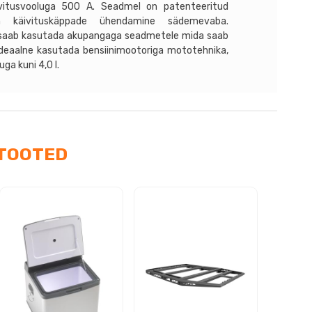
ivitusvooluga 500 A. Seadmel on patenteeritud
on käivituskäppade ühendamine sädemevaba.
a saab kasutada akupangaga seadmetele mida saab
Ideaalne kasutada bensiinimootoriga mototehnika,
ga kuni 4,0 l.
TOOTED