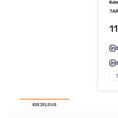
Kat
TAR
1
NO
KÄI
AKU
GB2
SPO
KIRJELDUS
12V
400
kog